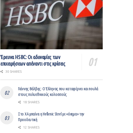
Έρευνα HSBC: Οι αδυναμίες των
επιχειρήσεων απέναντι στις κρίσεις
30 SHARES
Γιάννης Βάλβης: O Έλληνας που καταφέρνει και πουλά
στους πολυεθνικούς κολοσσούς
18 SHARES
Στο ΧΑ μπαίνει η Hellenic Steel με «όχημα» την
Προοδευτική
12 SHARES