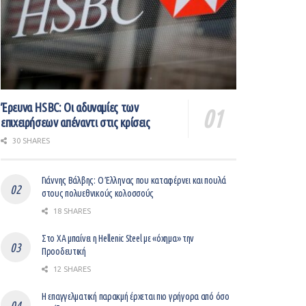
Έρευνα HSBC: Οι αδυναμίες των
επιχειρήσεων απέναντι στις κρίσεις
30 SHARES
Γιάννης Βάλβης: O Έλληνας που καταφέρνει και πουλά
στους πολυεθνικούς κολοσσούς
18 SHARES
Στο ΧΑ μπαίνει η Hellenic Steel με «όχημα» την
Προοδευτική
12 SHARES
Η επαγγελματική παρακμή έρχεται πιο γρήγορα από όσο