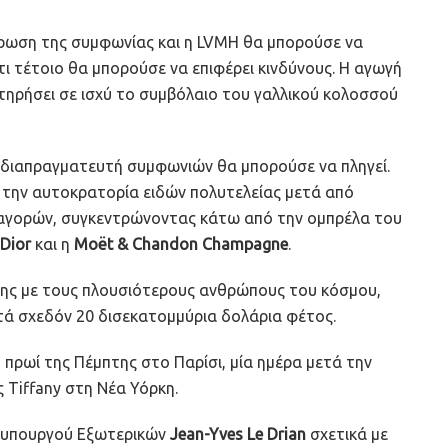
ύρωση της συμφωνίας και η LVMH θα μπορούσε να
ι τέτοιο θα μπορούσε να επιφέρει κινδύνους. Η αγωγή
τηρήσει σε ισχύ το συμβόλαιο του γαλλικού κολοσσού
διαπραγματευτή συμφωνιών θα μπορούσε να πληγεί.
αι την αυτοκρατορία ειδών πολυτελείας μετά από
ξαγορών, συγκεντρώνοντας κάτω από την ομπρέλα του
 Dior
και η
Moët & Chandon Champagne
.
αξης με τους πλουσιότερους ανθρώπους του κόσμου,
τά σχεδόν 20 δισεκατομμύρια δολάρια φέτος.
πρωί της Πέμπτης στο Παρίσι, μία ημέρα μετά την
 Tiffany στη Νέα Υόρκη.
υ υπουργού Εξωτερικών
Jean-Yves Le Drian
σχετικά με