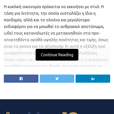
Η κυκλική οικονομία πρόκειται να εκκινήσει με στυλ. Η
τάση για λιτότητα, την οποία ενσταλάζει η ίδια η
πανδημία, αλλά και το ολοένα και μεγαλύτερο
ενδιαφέρον για να μειωθεί το ανθρακικό αποτύπωμα,
ωθεί τους καταναλωτές να μετακινηθούν στα προ-
αποκτηθέντα αγαθά υψηλής ποιότητας και τιμής, όπως
είναι τα ρούχα και τα αξεσουάρ. Κι αυτή η εξέλιξη ηχεί
ευχάριστα στα αυτιά όσων κάνουν μεταπωλήσεις,
Continue Reading
λόγου χάριν, σε παλαιές τσάντες της Gucci ή φορέματα
παρελθόντων ετών της Prada, τα οποία μπορούν να
έχουν διάρκεια ζωής όσο μία γενιά ή και παραπάνω.
Με την ίδια λογική θα μπορούσαν να εισέλθουν στην
αγορά και οι κάποιας ηλικίας πολυτελείς κατοικίες, όπερ
σημαίνει πως τα παλαιά αγαθά είναι τα νέα προϊόντα. Η
εταιρεία κατασκευής τζιν, Levi Strauss, άνοιξε φέτος
τον Οκτώβριο μία πλατφόρμα για την αγορά