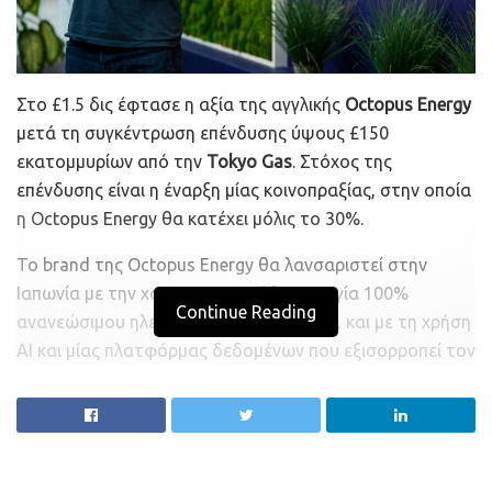
Στο £1.5 δις έφτασε η αξία της αγγλικής
Octopus Energy
μετά τη συγκέντρωση επένδυσης ύψους £150
εκατομμυρίων από την
Tokyo Gas
. Στόχος της
επένδυσης είναι η έναρξη μίας κοινοπραξίας, στην οποία
η Octopus Energy θα κατέχει μόλις το 30%.
Το brand της Octopus Energy θα λανσαριστεί στην
Ιαπωνία με την χαρακτηριστική λειτουργία 100%
Continue Reading
ανανεώσιμου ηλεκτρισμού της εταιρίας, και με τη χρήση
AI και μίας πλατφόρμας δεδομένων που εξισορροπεί τον
φόρτο στο δίκτυο.
Η Octopus Energy δηλώνει ότι στοχεύει στους 100
εκατομμύρια πελάτες σε όλον τον κόσμο μέχρι το 2027.