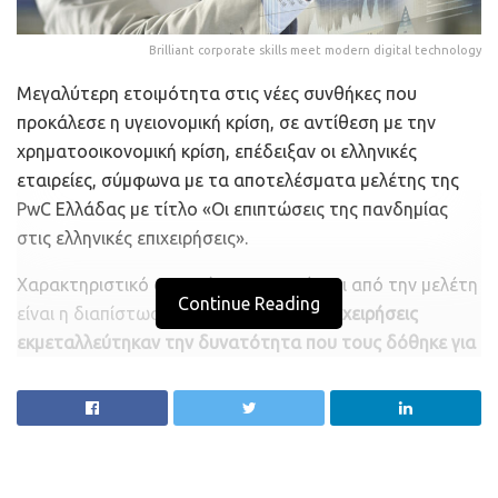
Brilliant corporate skills meet modern digital technology
Μεγαλύτερη ετοιμότητα στις νέες συνθήκες που
προκάλεσε η υγειονομική κρίση, σε αντίθεση με την
χρηματοοικονομική κρίση, επέδειξαν οι ελληνικές
εταιρείες, σύμφωνα με τα αποτελέσματα μελέτης της
PwC Ελλάδας με τίτλο «Οι επιπτώσεις της πανδημίας
στις ελληνικές επιχειρήσεις».
Χαρακτηριστικό στοιχείο που προκύπτει από την μελέτη
Continue Reading
είναι η διαπίστωση ότι
οι εισηγμένες επιχειρήσεις
εκμεταλλεύτηκαν την δυνατότητα που τους δόθηκε για
άντληση επιπλέον ρευστότητας
μέσω αύξησης του
δανεισμού τόσο για την αντιμετώπιση των αρνητικών
επιπτώσεων από την αναγκαστική παύση
δραστηριότητας όσο και για την δημιουργία επάρκειας
σε επίπεδο ταμειακών διαθέσιμων, ως δικλείδα