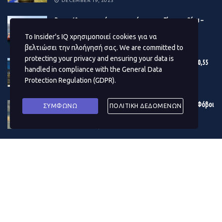
DECEMBER 19, 2023
Βonus 10 εκατ. ευρώ στους μετόχους της Γέφυρας Ρίου –
businessdaily.gr
Αντιρρίου
Το Insider's IQ χρησιμοποιεί cookies για να
DECEMBER 19, 2023
βελτιώσει την πλοήγησή σας. We are committed to
protecting your privacy and ensuring your data is
Εγκρίθηκε ο προϋπολογισμός του Δ. Αθηναίων – Στα 180,55
handled in compliance with the
General Data
εκατ. ευρώ το επενδυτικό πρόγραμμα του 2024
Protection Regulation (GDPR)
.
DECEMBER 19, 2023
Η κρίση στην Ερυθρά Θάλασσα μουδιάζει τις αγορές – Φόβοι
ΣΥΜΦΩΝΩ
ΠΟΛΙΤΙΚΗ ΔΕΔΟΜΕΝΩΝ
για το παγκόσμιο εμπόριο – Δίνει «σήμα» το πετρέλαιο
DECEMBER 19, 2023
ΔΗΜΟΦΙΛΗ ΑΡΘΡΑ ΜΗΝΑ