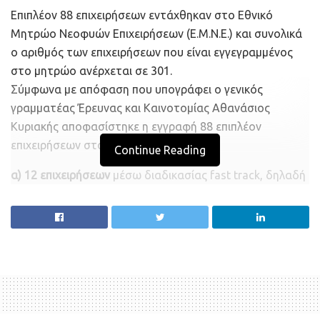
Επιπλέον 88 επιχειρήσεων εντάχθηκαν στο Εθνικό
Μητρώο Νεοφυών Επιχειρήσεων (Ε.Μ.Ν.Ε.) και συνολικά
ο αριθμός των επιχειρήσεων που είναι εγγεγραμμένος
στο μητρώο ανέρχεται σε 301.
Σύμφωνα με απόφαση που υπογράφει ο γενικός
γραμματέας Έρευνας και Καινοτομίας Αθανάσιος
Κυριακής αποφασίστηκε η εγγραφή 88 επιπλέον
επιχειρήσεων στο Ε.Μ.Ν.Ε. ως εξής:
Continue Reading
α) 12 επιχειρήσεων
μέσω διαδικασίας fast track, δηλαδή
άνευ αξιολόγησης, διότι πληρούν τις προϋποθέσεις
εγγραφής και
β) 76 επιχειρήσεων
μετά από την αξιολόγησή τους ως
προς την πλήρωση και των δύο βασικών κριτηρίων.
Δηλαδή της καινοτομίας και των προοπτικών ταχείας
κλιμάκωσης του μεγέθους των πωλήσεών τους στην
παγκόσμια αγορά.