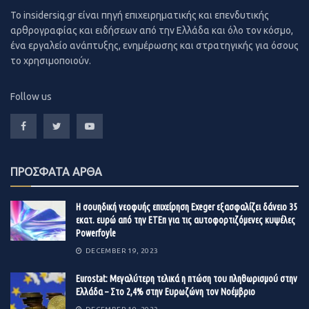
Ουγγαρίας, Νορβηγίας, Πορτογαλίας και Σλοβακίας – σε
To insidersiq.gr είναι πηγή επιχειρηματικής και επενδυτικής
αρθρογραφίας και ειδήσεων από την Ελλάδα και όλο τον κόσμο,
σταθερές από αρνητικές.
ένα εργαλείο ανάπτυξης, ενημέρωσης και στρατηγικής για όσους
το χρησιμοποιούν.
«
Αναμένουμε ότι η οποία επιδείνωση όσον αφορά τον
κίνδυνο για το ενεργητικό των τραπεζών θα είναι
Follow us
περιορισμένη και ότι τα κέρδη τους θα αυξάνονται
καθώς οι ευρωπαϊκές οικονομίες θα ανακάμπτουν μετά
τη μεγάλη πτώση του πραγματικού ΑΕΠ κατά τη διάρκεια
της κρίσης του κορονοϊού
», δήλωσε η
αντιπρόεδρος του
Moody’s, Louise Lundberg
, προσθέτοντας: «
Παρά
ΠΡΟΣΦΑΤΑ ΑΡΘΑ
κάποιες πιο θετικές ενδείξεις, οι επιχειρηματικές
συνθήκες θα παραμείνουν δύσκολες καθώς οι
Η σουηδική νεοφυής επιχείρηση Exeger εξασφαλίζει δάνειο 35
εκατ. ευρώ από την ΕΤΕπ για τις αυτοφορτιζόμενες κυψέλες
κυβερνήσεις θα αποσύρουν σταδιακή τη στήριξη και οι
Powerfoyle
ευρωπαϊκές οικονομίες θα ανακάμπτουν με διαφορετικές
DECEMBER 19, 2023
ταχύτητες
».
Eurostat: Μεγαλύτερη τελικά η πτώση του πληθωρισμού στην
Ελλάδα – Στο 2,4% στην Ευρωζώνη τον Νοέμβριο