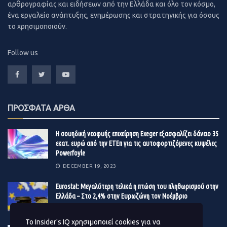
αρθρογραφίας και ειδήσεων από την Ελλάδα και όλο τον κόσμο,
τους πιστωτές του επίσημου τομέα αλλά και της
ένα εργαλείο ανάπτυξης, ενημέρωσης και στρατηγικής για όσους
στήριξης των ελληνικών κρατικών ομολόγων μέσω του
το χρησιμοποιούν.
έκτακτου προγράμματος ποσοτικής χαλάρωσης της
Ευρωπαϊκής Κεντρικής Τράπεζας για την πανδημία
Follow us
(PEPP).
Στο πλαίσιο αυτό, ο Μουσκατέλι ξεκαθάρισε ότι δεν
υπάρχει ένα συγκεκριμένο όριο στο δείκτη χρέους που
ΠΡΟΣΦΑΤΑ ΑΡΘΑ
θα οδηγούσε αυτόματα σε μια υποβάθμιση. Οι αναλυτές
της Fitch δεν κοιτάζουν μόνο τους απόλυτους αριθμούς
Η σουηδική νεοφυής επιχείρηση Exeger εξασφαλίζει δάνειο 35
του χρέους/ΑΕΠ, αλλά συνυπολογίζουν μία σειρά από
εκατ. ευρώ από την ΕΤΕπ για τις αυτοφορτιζόμενες κυψέλες
παράγοντες, όπως η τροχιά και η δυναμική του χρέους,
Powerfoyle
το πρωτογενές ισοζύγιο και οι προοπτικές της
DECEMBER 19, 2023
ανάπτυξης.
Eurostat: Μεγαλύτερη τελικά η πτώση του πληθωρισμού στην
Ελλάδα – Στο 2,4% στην Ευρωζώνη τον Νοέμβριο
DECEMBER 19, 2023
Το Insider's IQ χρησιμοποιεί cookies για να