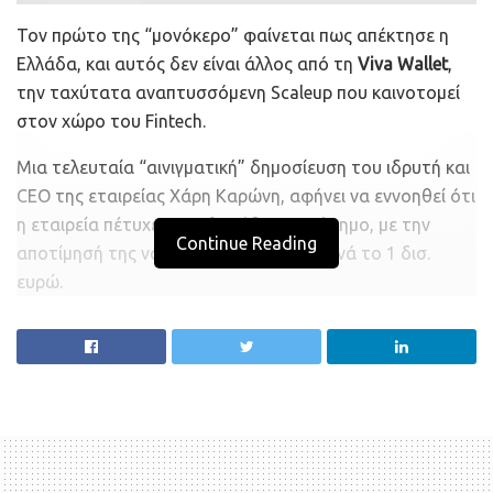
Τον πρώτο της “μονόκερο” φαίνεται πως απέκτησε η
Ελλάδα, και αυτός δεν είναι άλλος από τη
Viva Wallet
,
την ταχύτατα αναπτυσσόμενη Scaleup που καινοτομεί
στον χώρο του Fintech.
Μια τελευταία “αινιγματική” δημοσίευση του ιδρυτή και
CEO της εταιρείας Χάρη Καρώνη, αφήνει να εννοηθεί ότι
η εταιρεία πέτυχε το πολυπόθητο ορόσημο, με την
Continue Reading
αποτίμησή της να αγγίζει ή και να ξεπερνά το 1 δισ.
ευρώ.
Η Viva Wallet ιδρύθηκε το 2000 και είναι η πρώτη
ευρωπαϊκή Neobank που διαθέτει εξολοκλήρου υποδομή
στο MIcrosoft Azure cloud με υποκαταστήματα σε 23
χώρες στην Ευρώπη με πάνω από 600 υπαλλήλους.
Η εταιρεία παρέχει σε επιχειρήσεις όλων των μεγεθών