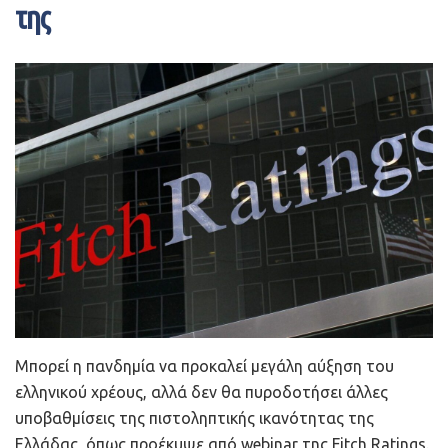
μπαταρίας E-GMP καθώς και την πλατφόρμα
της
ηλεκτρικών οχημάτων της Hyundai για την παραγωγή
του σασί του Apple Car.
Όπως δήλωσε ο κ. Kuo, το πρώτο Apple Car δεν
αναμένεται να κυκλοφορήσει πριν το 2025 παρά τα
σχέδια της Apple για μια γρηγορότερη είσοδο στην
αγορά του αυτοκινήτου.
Μπορεί η πανδημία να προκαλεί μεγάλη αύξηση του
ελληνικού χρέους, αλλά δεν θα πυροδοτήσει άλλες
υποβαθμίσεις της πιστοληπτικής ικανότητας της
Ελλάδας, όπως προέκυψε από webinar της Fitch Ratings.