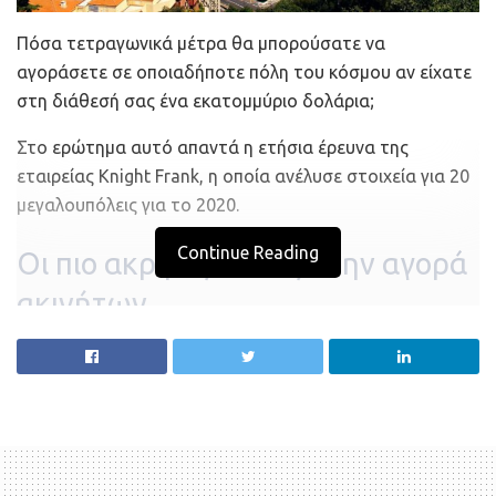
Πόσα τετραγωνικά μέτρα θα μπορούσατε να
αγοράσετε σε οποιαδήποτε πόλη του κόσμου αν είχατε
στη διάθεσή σας ένα εκατομμύριο δολάρια;
Στο ερώτημα αυτό απαντά η ετήσια έρευνα της
εταιρείας Knight Frank, η οποία ανέλυσε στοιχεία για 20
μεγαλουπόλεις για το 2020.
Continue Reading
Οι πιο ακριβές πόλεις στην αγορά
ακινήτων
Το Μονακό και το Χονγκ Κονγκ παραμένουν οι πιο
ακριβές πόλεις του κόσμου στην αγορά ακινήτων εδώ
και μια δεκαετία.