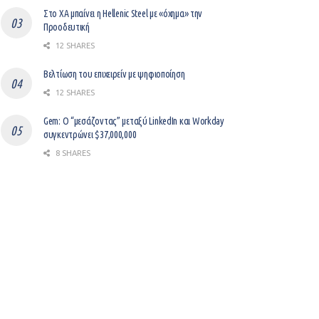
Στο ΧΑ μπαίνει η Hellenic Steel με «όχημα» την
Προοδευτική
12 SHARES
Βελτίωση του επιχειρείν με ψηφιοποίηση
12 SHARES
Gem: Ο “μεσάζοντας” μεταξύ LinkedIn και Workday
συγκεντρώνει $37,000,000
8 SHARES