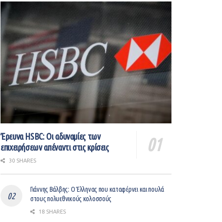
Έρευνα HSBC: Οι αδυναμίες των
επιχειρήσεων απέναντι στις κρίσεις
30 SHARES
Γιάννης Βάλβης: O Έλληνας που καταφέρνει και πουλά
στους πολυεθνικούς κολοσσούς
18 SHARES