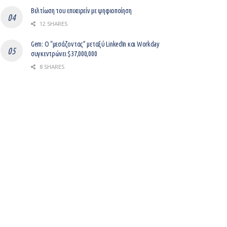
Βελτίωση του επιχειρείν με ψηφιοποίηση
12 SHARES
Gem: Ο “μεσάζοντας” μεταξύ LinkedIn και Workday
συγκεντρώνει $37,000,000
8 SHARES