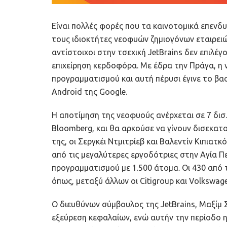
Είναι πολλές φορές που τα καινοτομικά επενδ
τους ιδιοκτήτες νεοφυών ζημιογόνων εταιρειών
αντίστοιχοι στην τσεχική JetBrains δεν επιλέ
επιχείρηση κερδοφόρα. Με έδρα την Πράγα, η
προγραμματισμού και αυτή πέρυσι έγινε το βα
Android της Google.
Η αποτίμηση της νεοφυούς ανέρχεται σε 7 δισ
Bloomberg, και θα αρκούσε να γίνουν δισεκατ
της, οι Σεργκέι Ντμιτρίεβ και Βαλεντίν Κιπιατ
από τις μεγαλύτερες εργοδότριες στην Αγία Πε
προγραμματισμού με 1.500 άτομα. Οι 430 από τι
όπως, μεταξύ άλλων οι Citigroup και Volkswage
Ο διευθύνων σύμβουλος της JetBrains, Μαξίμ Σ
εξεύρεση κεφαλαίων, ενώ αυτήν την περίοδο η