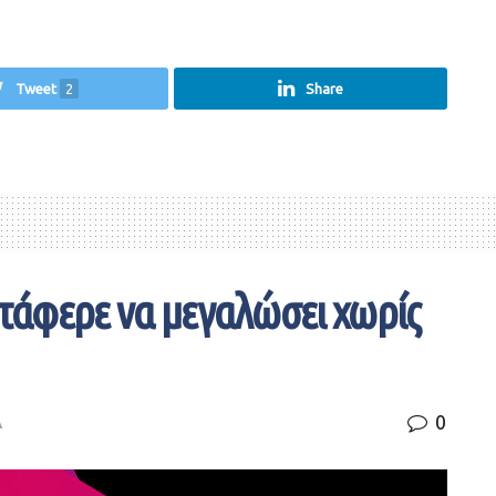
Tweet
2
Share
ατάφερε να μεγαλώσει χωρίς
0
Α