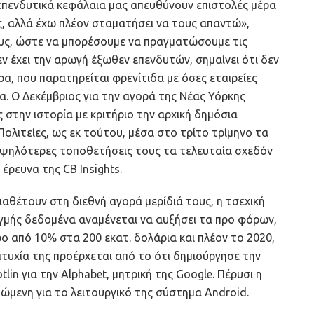
ά επενδυτικά κεφάλαια μας απευθύνουν επιστολές μέρα
ς, αλλά έχω πλέον σταματήσει να τους απαντώ»,
υς, ώστε να μπορέσουμε να πραγματώσουμε τις
ν έχει την αρωγή έξωθεν επενδυτών, σημαίνει ότι δεν
ρα, που παρατηρείται φρενίτιδα με όσες εταιρείες
α. Ο Δεκέμβριος για την αγορά της Νέας Υόρκης
 στην ιστορία με κριτήριο την αρχική δημόσια
ολιτείες, ως εκ τούτου, μέσα στο τρίτο τρίμηνο τα
 υψηλότερες τοποθετήσεις τους τα τελευταία σχεδόν
έρευνα της CB Insights.
διαθέτουν στη διεθνή αγορά μερίδιά τους, η τσεχική
τιγμής δεδομένα αναμένεται να αυξήσει τα προ φόρων,
 από 10% στα 200 εκατ. δολάρια και πλέον το 2020,
ιτυχία της προέρχεται από το ότι δημιούργησε την
n για την Alphabet, μητρική της Goοgle. Πέρυσι η
ώμενη για το λειτουργικό της σύστημα Android.