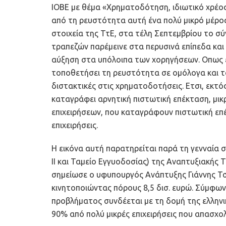
ΙΟΒΕ με θέμα «Χρηματοδότηση, ιδιωτικό χρέος
από τη ρευστότητα αυτή ένα πολύ μικρό μέρος
στοιχεία της ΤτΕ, στα τέλη Σεπτεμβρίου το 
τραπεζών παρέμεινε στα περυσινά επίπεδα και 
αύξηση στα υπόλοιπα των χορηγήσεων. Οπως ε
τοποθετήσει τη ρευστότητα σε ομόλογα και τ
διστακτικές στις χρηματοδοτήσεις. Ετσι, εκτ
καταγράφει αρνητική πιστωτική επέκταση, μικ
επιχειρήσεων, που καταγράφουν πιστωτική επέ
επιχειρήσεις.
Η εικόνα αυτή παρατηρείται παρά τη γενναία σ
ΙΙ και Ταμείο Εγγυοδοσίας) της Αναπτυξιακής 
σημείωσε ο υφυπουργός Ανάπτυξης Γιάννης Τσα
κινητοποιώντας πόρους 8,5 δισ. ευρώ. Σύμφω
προβλήματος συνδέεται με τη δομή της ελληνι
90% από πολύ μικρές επιχειρήσεις που απασχο