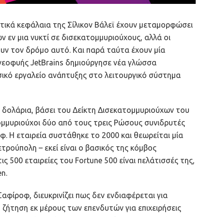
υτικά κεφάλαια της Σίλικον Βάλεϊ έχουν μεταμορφώσει
 εν μια νυκτί σε δισεκατομμυριούχους, αλλά οι
γουν τον δρόμο αυτό. Και παρά ταύτα έχουν μία
 νεοφυής JetBrains δημιούργησε νέα γλώσσα
σικό εργαλείο ανάπτυξης στο λειτουργικό σύστημα
. δολάρια, βάσει του Δείκτη Δισεκατομμυριούχων του
ομμυριούχοι δύο από τους τρεις Ρώσους συνιδρυτές
κόφ. Η εταιρεία συστάθηκε το 2000 και θεωρείται μία
τρούπολη – εκεί είναι ο βασικός της κόμβος
ς 500 εταιρείες του Fortune 500 είναι πελάτισσές της,
n.
αφίροφ, διευκρινίζει πως δεν ενδιαφέρεται για
 ζήτηση εκ μέρους των επενδυτών για επιχειρήσεις