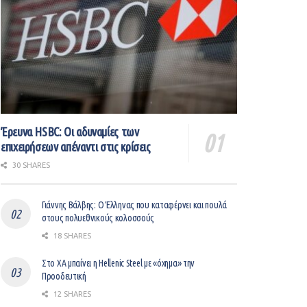
Έρευνα HSBC: Οι αδυναμίες των
επιχειρήσεων απέναντι στις κρίσεις
30 SHARES
Γιάννης Βάλβης: O Έλληνας που καταφέρνει και πουλά
στους πολυεθνικούς κολοσσούς
18 SHARES
Στο ΧΑ μπαίνει η Hellenic Steel με «όχημα» την
Προοδευτική
12 SHARES