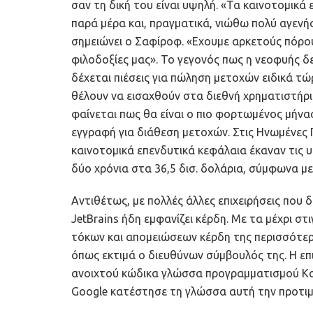
σαν τη δική του είναι υψηλή. «Τα καινοτομικ
παρά μέρα και, πραγματικά, νιώθω πολύ αγενή
σημειώνει ο Σαφίροφ. «Εχουμε αρκετούς πόρο
φιλοδοξίες μας». Το γεγονός πως η νεοφυής δε
δέχεται πιέσεις για πώληση μετοχών ειδικά τώ
θέλουν να εισαχθούν στα διεθνή χρηματιστήρι
φαίνεται πως θα είναι ο πιο φορτωμένος μήνας
εγγραφή για διάθεση μετοχών. Στις Ηνωμένες Π
καινοτομικά επενδυτικά κεφάλαια έκαναν τις
δύο χρόνια στα 36,5 δισ. δολάρια, σύμφωνα με 
Αντιθέτως, με πολλές άλλες επιχειρήσεις που 
JetBrains ήδη εμφανίζει κέρδη. Με τα μέχρι σ
τόκων και απομειώσεων κέρδη της περισσότερο
όπως εκτιμά ο διευθύνων σύμβουλός της. Η επ
ανοιχτού κώδικα γλώσσα προγραμματισμού Kotli
Google κατέστησε τη γλώσσα αυτή την προτιμ