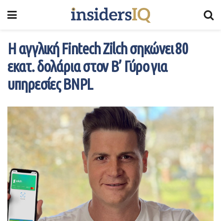
Η αγγλική Fintech Zilch σηκώνει 80
εκατ. δολάρια στον Β’ Γύρο για
υπηρεσίες BNPL