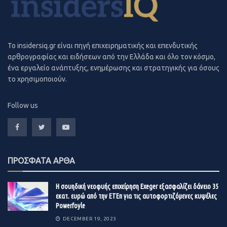
To insidersiq.gr είναι πηγή επιχειρηματικής και επενδυτικής
αρθρογραφίας και ειδήσεων από την Ελλάδα και όλο τον κόσμο,
ένα εργαλείο ανάπτυξης, ενημέρωσης και στρατηγικής για όσους
το χρησιμοποιούν.
Follow us
Αυτός ακριβώς ο ενθουσιασμός έσκασε αργά το βράδυ
του Σαββάτου, όταν η βουτιά των τιμών του bitcoin
έριξε την κεφαλαιοποίηση των κρυπτονομισμάτων από
ΠΡΟΣΦΑΤΑ ΑΡΘΑ
τα 2,2 τρισ. δολάρια στα 1,9 τρισ. δολάρια. Μέσα σε
λιγότερες από 24 ώρες, εξανεμίστηκαν περίπου 310 δισ.
Η σουηδική νεοφυής επιχείρηση Exeger εξασφαλίζει δάνειο 35
δολάρια από την αγορά.
εκατ. ευρώ από την ΕΤΕπ για τις αυτοφορτιζόμενες κυψέλες
Powerfoyle
Ο λόγος; Μία έκρηξη σε ανθρακωρυχείο στην περιοχή
DECEMBER 19, 2023
Σιντζιάνγκ της Κίνας που μάλιστα είχε πραγματοποιηθεί