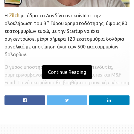
Η
Zilch
με έδρα το Λονδίνο ανακοίνωσε την
ολοκλήρωση του Β΄’ Γύρου χρηματοδότησης, ύψους 80
εκατομμυρίων ευρώ, με την Startup να έχει
συγκεντρώσει μέχρι σήμερα 120 εκατομμύρια δολάρια
συνολικά με αποτίμηση άνω των 500 εκατομμυρίων
δολαρίων.
Ο γύρος υποστηρίζεται από αρκετούς επενδυτές,
Continue Reading
συμπεριλαμβανομένων των Gausee Ventures και M&F
Fund. Το νέο κεφάλαιο θα βοηθήσει τη συνεχή επέκταση
της Zilch στο Ηνωμένο Βασίλειο καθώς και την είσοδό
της στην τεράστια αγορά των ΗΠΑ. Επιπλέον, η εταιρεία
σχεδιάζει να προβεί σε 100 νέες προσλήψεις, παράλληλα
με τις στρατηγικές προσλήψεις του Werner Kruger,
πρώην αντιπροέδρου επιστήμης δεδομένων στην Klarna
ως Chief Data Officer, και της Amabel Polglase, πρώην