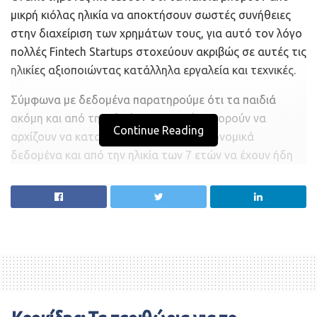
μικρή κιόλας ηλικία να αποκτήσουν σωστές συνήθειες
στην διαχείριση των χρημάτων τους, για αυτό τον λόγο
πολλές Fintech Startups στοχεύουν ακριβώς σε αυτές τις
ηλικίες αξιοποιώντας κατάλληλα εργαλεία και τεχνικές.
Σύμφωνα με δεδομένα παρατηρούμε ότι τα παιδιά
ακόμη και από την ηλικία των 3 ετών μπορούν να
Continue Reading
αρχίζουν να καταλαβαίνουν βασικά οικονομικά
δεδομένα και από την ηλικία των 7 ετών να έχουν ήδη
δημιουργήσει σωστές συνήθειες στην οικονομική
διαχείριση.
Αγορές και αποταμίευση
Η Tanya Van Court , η οποία μετά από έρευνα κατάληξε
στο συμπέρασμα ότι εφαρμογές με στόχο την
αποταμίευση εν τέλει οδηγούν τα παιδιά στο ξοδεύουν
πιο εύκολα τα χρήματα, ίδρυσε το 2016 την εταιρία