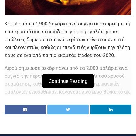
Κάτω από τα 1.900 δολάρια ανά ουγγιά υποχωρεί η τιμή
του χρυσού που ετοιμάζεται για το μεγαλύτερο σε
απώλειες διήμερο πτωτικό σερί των τελευταίων επτά
και πλέον ετών, καθώς οι επενδυτές γυρίζουν την πλάτη
τους σε ένα από τα πιο «καυτά» trades του 2020.
Αφού σημείωσε ρεκόρ πάνω από τα 2.000 δολάρια ανά
ουγγιά την περασμένη εβδομάδα, το ράλι του χρυσού
Continue Reading
σταμάτησε, καθώς οι αποδόσεις των αμερικανικών
ομολόγων ενισχύθηκαν, κάνοντας λιγότερο θελκτικό ως
επενδυτικό καταφύγιο τον χρυσό. Η ταχεία πτώση μετά
τις μέτριες εκροές που καταγράφηκαν από τα ETFs του
χρυσού και 15 μέρες παραμονής σε υπεραγορασμένο
έδαφος για τον σχετικό δείκτη ισχύος.
Ο χρυσός ήταν ένα από τα εμπορεύματα με τις