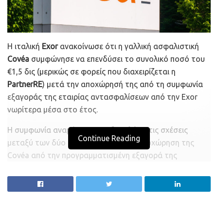
Η ιταλική
Exor
ανακοίνωσε ότι η γαλλική ασφαλιστική
Covéa
συμφώνησε να επενδύσει το συνολικό ποσό του
€1,5 δις (μερικώς σε φορείς που διαχειρίζεται η
PartnerRE
) μετά την αποχώρησή της από τη συμφωνία
εξαγοράς της εταιρίας αντασφαλίσεων από την Exor
νωρίτερα μέσα στο έτος.
Η συμφωνία αναμένεται να εξομαλύνει τις σχέσεις
Continue Reading
μεταξύ των δύο εταιριών, μετά την αποχώρηση της
Covéa από την προγραμματισμένη εξαγορά της
PartnerRE από την Exor έναντι €7,65 δις.
Σύμφωνα με την ιταλική καθημερινή εφημερίδα
Il Sole 24
Ore
, όταν η συμφωνία κατέρρευσε, το υπόμνημα
κατανόησης (MoU) που υπεγράφη μεταξύ των δύο