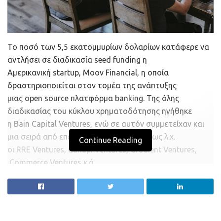
Το ποσό των 5,5 εκατομμυρίων δολαρίων κατάφερε να
αντλήσει σε διαδικασία
seed
funding
η
Αμερικανική
startup
,
Moov
Financial
, η οποία
δραστηριοποιείται στον τομέα της ανάπτυξης
μιας
open
source
πλατφόρμα
banking
. Της όλης
διαδικασίας του κύκλου χρηματοδότησης ηγήθηκε
η
Bain
Capital
Ventures
, ενώ σε αυτόν συμμετείχαν και
μια σειρά από επενδυτικές εταιρείες, όπως λ.χ.
Continue Reading
οι
RRE
Ventures
,
Canapi
Ventures
,
Gradient
Ventures
,
Commerce
Ventures
κ.ά.
Η
Moov
Financial
ιδρύθηκε προ διετίας από δύο έμπειρα
στελέχη του
fintech
τομέα, ενώ εστιάζει το ενδιαφέρον
της στην ανάπτυξη μιας υποδομής «ανοικτού» κώδικα,