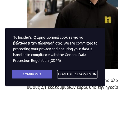
Το Insider's IQ χρησιμοποιεί cookies για να
βελτιώσει την πλοήγησή σας. We are committed to
protecting your privacy and ensuring your data is
handled in compliance with the
General Data
Protection Regulation (GDPR)
.
ΣΥΜΦΩΝΩ
ΠΟΛΙΤΙΚΗ ΔΕΔΟΜΕΝΩΝ
Η γερμανική νεοφυής επιχείρηση montamo ολο
ύψους 2,1 εκατομμυρίων ευρώ, υπό την ηγεσία 
επενδυτές-άγγελους. Η montamo, που ιδρύθηκε
της μετάβασης στην πράσινη ενέργεια, αντιμε
εξειδικευμένων εργαζομένων. Χρησιμοποιώντας
εκπαιδευτικών κέντρων και ψηφιακών λύσεων, 