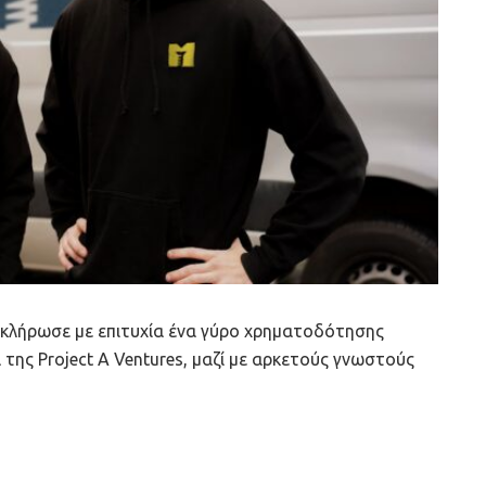
κλήρωσε με επιτυχία ένα γύρο χρηματοδότησης
της Project A Ventures, μαζί με αρκετούς γνωστούς
 το 2023, έχει ως στόχο να επιταχύνει την υλοποίηση
τωπίζοντας τη μεγαλύτερη πρόκληση: την έλλειψη
 μια υβριδική προσέγγιση εξειδικευμένων
η εταιρεία στοχεύει να εκπαιδεύσει άτομα με