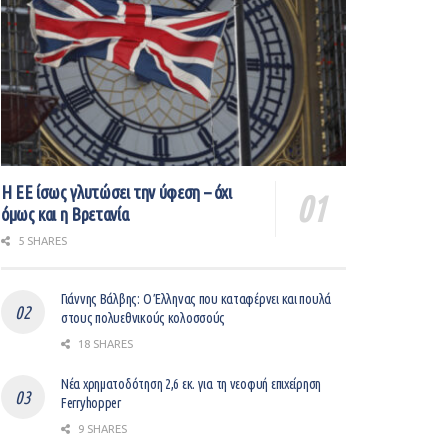
Η ΕΕ ίσως γλυτώσει την ύφεση – όχι
όμως και η Βρετανία
5 SHARES
Γιάννης Βάλβης: O Έλληνας που καταφέρνει και πουλά
στους πολυεθνικούς κολοσσούς
18 SHARES
Νέα χρηματοδότηση 2,6 εκ. για τη νεοφυή επιχείρηση
Ferryhopper
9 SHARES