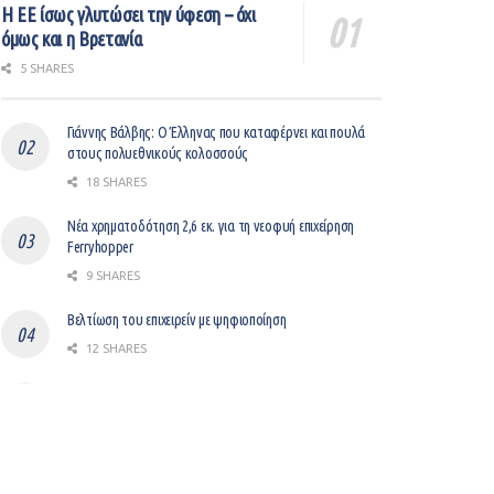
Η ΕΕ ίσως γλυτώσει την ύφεση – όχι
όμως και η Βρετανία
5 SHARES
Γιάννης Βάλβης: O Έλληνας που καταφέρνει και πουλά
στους πολυεθνικούς κολοσσούς
18 SHARES
Νέα χρηματοδότηση 2,6 εκ. για τη νεοφυή επιχείρηση
Ferryhopper
9 SHARES
Βελτίωση του επιχειρείν με ψηφιοποίηση
12 SHARES
Gem: Ο “μεσάζοντας” μεταξύ LinkedIn και Workday
συγκεντρώνει $37,000,000
8 SHARES