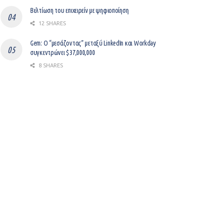
Βελτίωση του επιχειρείν με ψηφιοποίηση
12 SHARES
Gem: Ο “μεσάζοντας” μεταξύ LinkedIn και Workday
συγκεντρώνει $37,000,000
8 SHARES