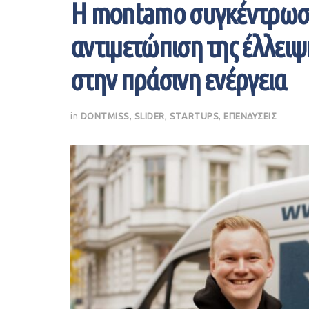
Η montamo συγκέντρωσε 
αντιμετώπιση της έλλει
στην πράσινη ενέργεια
in
DONTMISS
,
SLIDER
,
STARTUPS
,
ΕΠΕΝΔΥΣΕΙΣ