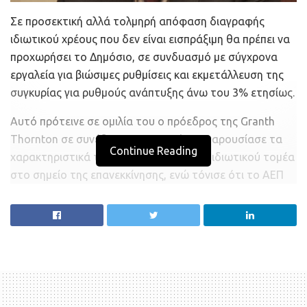
Σε προσεκτική αλλά τολμηρή απόφαση διαγραφής
ιδιωτικού χρέους που δεν είναι εισπράξιμη θα πρέπει να
προχωρήσει το Δημόσιο, σε συνδυασμό με σύγχρονα
εργαλεία για βιώσιμες ρυθμίσεις και εκμετάλλευση της
συγκυρίας για ρυθμούς ανάπτυξης άνω του 3% ετησίως.
Αυτό πρότεινε σε ομιλία του ο πρόεδρος της Granth
Thornton σε συνέδριο της ΕΣΕΕ, όπου παρουσίασε τα
Continue Reading
χαρακτηριστικά της οικονομίας και του ιδιωτικού τομέα
στο σημείο της επανεκκίνησης, ενώ τόνισε ότι το ΑΕΠ
αναμένεται να συρρικνωθεί 30 δισ. πριν αρχίσει η
ανάκαμψη της οικονομίας.
Ο κ. Καραμούζης εκτίμησε ότι η σταδιακή πορεία
επιστροφής στην κανονικότητα θα ξεκινήσει το
δεύτερο εξάμηνο του 2021, αλλά με δυσμενέστερα
δεδομένα εκκίνησης σε σχέση με το 2019. Σύμφωνα με