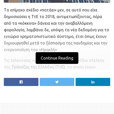
Tο επίμαχο σχέδιο «πατάει» μεν, σε αυτό που είχε
δημοσιεύσει η ΤτΕ το 2018, αντιμετωπίζοντας, πέρα
από τα «κόκκινα» δάνεια και την αναβαλλόμενη
φορολογία, λαμβάνει δε, υπόψη τα νέα δεδομένα για το
εγχώριο χρηματοπιστωτικό σύστημα, έτσι όπως έχουν
δημιουργηθεί μετά το ξέσπασμα της πανδημίας και την
ενεργοποίηση του «Ηρακλή»
Continue Reading
Τις τελευταίες «πινελιές» βάζουν τα αρμόδια στελέχη
της
Τράπεζας της Ελλάδος (ΤτΕ)
, τα οποία έχουν
επιφορτιστεί – από κοινού με τις Rothschild, Boston
Consulting και Deloitte – με το έργο της σύνταξης του
σχεδίου για τη
δημιουργία μιας Bad Bank,
ώστε την
ερχόμενη εβδομάδα να γίνουν τα… αποκαλυπτήρια σε
κυβέρνηση και Ευρωπαίους.
Σύμφωνα με αρμόδιες πηγές, το επίμαχο σχέδιο