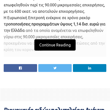
επωφεληθούν περί τις 90.000 μικρομεσαίες επιχειρήσεις,
με τα 600 εκατ. να αποτελούν επιχορηγήσεις.
Η Ευρωπαϊκή Επιτροπή ενέκρινε σε χρόνο ρεκόρ
τροποποιήσεις προγραμμάτων ύψους 1,14 δισ. ευρώ για
την Ελλάδα
από τα οποία αναμένεται να επωφεληθούν
γύρω στις 90.000 μικρομεσαίες επιχειρήσεις,
προκειμένου να αντιμετωπίσουν τις επιπτώσεις από την
Continue Reading
κρίση του κορονοϊού.
Το 1,14 δισ. ευρώ που
αποτελούν κονδύλια πολιτικής
συνοχής
(ποσό που, συμπεριλαμβανομένης της εθνικής
συνεισφοράς, καθιστά δυνατές συνολικές επενδύσεις
άνω του 1,50 δισ. ευρώ) θα χρηματοδοτήσει μέτρα υπέρ
των ελληνικών μικρομεσαίων επιχειρήσεων (ΜμΕ) μέσω
του επιχειρησιακού προγράμματος
«Ανταγωνιστικότητα, επιχειρηματικότητα και
καινοτομία».