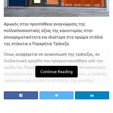
Αρωγός στην προσπάθεια αναγνώρισης της
πολλαπλασιαστικής αξίας της καινοτομίας στην
επιχειρηματικότητα και ιδιαίτερα στα πρώιμα στάδιά
της στέκεται η Παγκρήτια Τράπεζα.
Όπως αναφέρεται σε ανακοίνωση της τράπεζας, σε
διαδικτυακή ημερίδα που πραγματοποιήθηκε υπό την
αιγίδα της Περιφέρειας Κρήτης με τίτλο «Η καινοτομία
Continue Reading
στην Κρήτη και οι φορείς που τη στηρίζουν», η τράπεζα
εκπροσωπούμενη από το στέλεχος της μονάδας
Αναπτυξιακών Προγραμμάτων Κώστα Καταχανάκη,
κατάθεσε τις απόψεις της για το πώς μπορεί να υπάρξει
αποτελεσματική χρηματοδότηση των επιχειρηματικών
εγχειρημάτων που πραγματοποιούνται κυρίως από