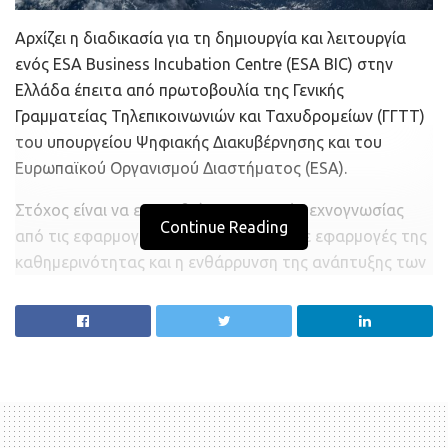
Αρχίζει η διαδικασία για τη δημιουργία και λειτουργία
ενός ESA Business Incubation Centre (ESA BIC) στην
Ελλάδα έπειτα από πρωτοβουλία της Γενικής
Γραμματείας Τηλεπικοινωνιών και Ταχυδρομείων (ΓΓΤΤ)
του υπουργείου Ψηφιακής Διακυβέρνησης και του
Ευρωπαϊκού Οργανισμού Διαστήματος (ESA).
Στόχος είναι να ενισχυθεί η μεταφορά τεχνογνωσίας
Continue Reading
από τις εφαρμογές του Διαστήματος σε εφαρμογές της
καθημερινότητας και η ενθάρρυνση της ανάπτυξης των
νεοφυών επιχειρήσεων και της επιχειρηματικότητας.
Ελληνικές εταιρείες έχουν τη δυνατότητα να
εκδηλώσουν ως τις 20 Νοεμβρίου 2020 ενδιαφέρον για
την υλοποίηση και διαχείριση του ESA BIC Ελλάδας. Η
σχετική πρόσκληση εκδήλωσης ενδιαφέροντος είναι
δημοσιευμένη στον ιστότοπο της ESA και στη
διεύθυνση.