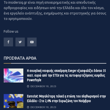
To insidersiq.gr είναι πηγή επιχειρηματικής και επενδυτικής
πανδημικής κρίσης, το ύψος των οποίων εκτιμάται στα
αρθρογραφίας και ειδήσεων από την Ελλάδα και όλο τον κόσμο,
10 δισ. ευρώ.
ένα εργαλείο ανάπτυξης, ενημέρωσης και στρατηγικής για όσους
το χρησιμοποιούν.
Η πρόταση συνδυάζεται με μείωση του αναβαλλόμενου
φόρου που ανέρχεται σε 15,5 δισ. ευρώ και αποτελεί
Follow us
σημαντικό τμήμα των κεφαλαίων των ελληνικών
τραπεζών. Μετά την ολοκλήρωση των τιτλοποιήσεων
που έχουν δρομολογήσει οι τράπεζες, θα αυξηθεί ακόμη
περισσότερο ως ποσοστό των κεφαλαίων και σε δύο
ΠΡΟΣΦΑΤΑ ΑΡΘΑ
από τις τέσσερις συστημικές τράπεζες θα ξεπεράσει το
85% των κεφαλαίων τους. Ωστόσο, ο αναβαλλόμενος
Η σουηδική νεοφυής επιχείρηση Exeger εξασφαλίζει δάνειο 35
που ήταν λύση ανάγκης την εποχή της δημοσιονομικής
εκατ. ευρώ από την ΕΤΕπ για τις αυτοφορτιζόμενες κυψέλες
κρίσης δεν θεωρείται καλής ποιότητας κεφάλαιο και
Powerfoyle
πρέπει να σταδιακά να αντικατασταθεί.
DECEMBER 19, 2023
Συγκεκριμένα, η πρόταση προβλέπει τη σύσταση μιας
Eurostat: Μεγαλύτερη τελικά η πτώση του πληθωρισμού στην
Ελλάδα – Στο 2,4% στην Ευρωζώνη τον Νοέμβριο
εταιρείας διαχείρισης ενεργητικού σε συνεργασία
DECEMBER 19, 2023
δημόσιου και ιδιωτικού τομέα. Το αρχικό μετοχικό