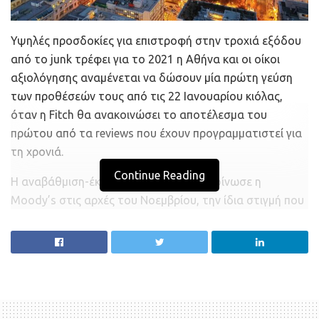
Υψηλές προσδοκίες για επιστροφή στην τροχιά εξόδου
από το junk τρέφει για το 2021 η Αθήνα και οι οίκοι
αξιολόγησης αναμένεται να δώσουν μία πρώτη γεύση
των προθέσεών τους από τις 22 Ιανουαρίου κιόλας,
όταν η Fitch θα ανακοινώσει το αποτέλεσμα του
πρώτου από τα reviews που έχουν προγραμματιστεί για
τη χρονιά.
Continue Reading
Η αναβάθμιση-έκπληξη την οποία ανακοίνωσε η
Moody’s στις αρχές του Νοεμβρίου, την ίδια στιγμή που
η Ελλάδα έμπαινε στο δεύτερο lockdown, είναι ένα
σαφές σήμα ότι οι οίκοι αξιολόγησης βλέπουν τη χώρα
με άλλο μάτι. Σε μία χρονιά όπου οι υποβαθμίσεις
κυριάρχησαν, καθώς η πανδημία επιδείνωσε δραματικά
τόσο τη μακροοικονομική όσο και τη δημοσιονομική
εικόνα των περισσότερων χωρών, η Ελλάδα κινήθηκε