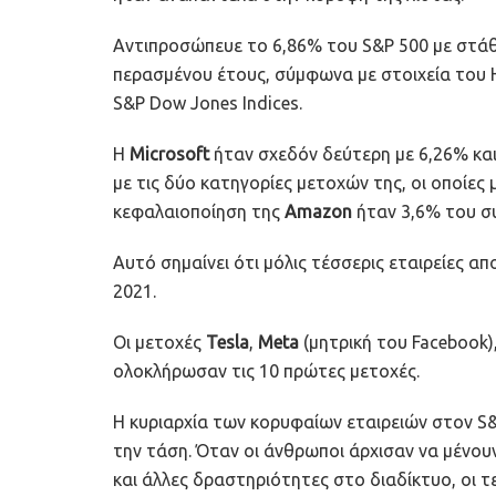
Αντιπροσώπευε το 6,86% του S&P 500 με στάθ
περασμένου έτους, σύμφωνα με στοιχεία του H
S&P Dow Jones Indices.
Η
Microsoft
ήταν σχεδόν δεύτερη με 6,26% κα
με τις δύο κατηγορίες μετοχών της, οι οποίες
κεφαλαιοποίηση της
Amazon
ήταν 3,6% του σ
Αυτό σημαίνει ότι μόλις τέσσερις εταιρείες 
2021.
Οι μετοχές
Tesla
,
Meta
(μητρική του Facebook)
ολοκλήρωσαν τις 10 πρώτες μετοχές.
Η κυριαρχία των κορυφαίων εταιρειών στον S&
την τάση. Όταν οι άνθρωποι άρχισαν να μένουν
και άλλες δραστηριότητες στο διαδίκτυο, οι τ