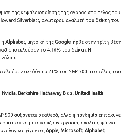
μιση της κεφαλαιοποίησης της αγοράς στο τέλος του
oward Silverblatt, ανώτερου αναλυτή του δείκτη του
ι η
Alphabet
, μητρική της
Google
, ήρθε στην τρίτη θέση
 μαζί αποτελούσαν το 4,16% του δείκτη. Η
υνόλου.
αποτελούσαν σχεδόν το 21% του S&P 500 στο τέλος του
,
Nvidia
,
Berkshire Hathaway B
και
UnitedHealth
P 500 αυξάνεται σταθερά, αλλά η πανδημία επιτάχυνε
 σπίτι και να μετακομίζουν εργασία, σχολείο, ψώνια
εχνολογικοί γίγαντες
Apple
,
Microsoft
,
Alphabet
,