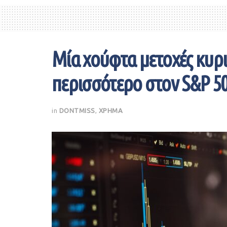
Μία χούφτα μετοχές κυρ
περισσότερο στον S&P 50
in
DONTMISS
,
ΧΡΗΜΑ