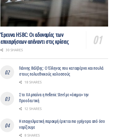
Έρευνα HSBC: Οι αδυναμίες των
επιχειρήσεων απέναντι στις κρίσεις
30 SHARES
Γιάννης Βάλβης: O Έλληνας που καταφέρνει και πουλά
στους πολυεθνικούς κολοσσούς
18 SHARES
Στο ΧΑ μπαίνει η Hellenic Steel με «όχημα» την
Προοδευτική
12 SHARES
Η επαγγελματική παρακμή έρχεται πιο γρήγορα από όσο
νομίζουμε
8 SHARES