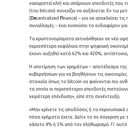
χακαριστεί κλπ) και υπάρχουν επενδυτές που τ
(του bitcoin) συνεχίζει να αυξάνεται. Εν τω 
(
De
centralized
Fi
nance) – για να αποκλείσει τι
συναλλαγές – έχει ενισχύσει το ενδιαφέρον για
Τα κρυπτονομίσματα εκτινάχθηκαν σε νέα υψ
περισσότερα κεφάλαια στην ψηφιακή οικονομία.
έχουν αυξηθεί κατά 62% και 420%, αντίστοιχα
Η υποτίμηση των χρημάτων – αποτέλεσμα της
κυβερνήσεων για να βοηθήσουν τις οικονομίες 
στοιχεία όπως το bitcoin να φαίνονται πιο αν
τα οποία οι περισσότεροι επενδυτές πιστεύουν
χειρότερη επένδυση», είπε στη συνέντευξη.
«Μην κρίνετε τις αποδόσεις ή τα περιουσιακά
πόσα χρήματα έχετε. Δείτε το σε σύγκριση με
χάσετε 4% ή 5% από τον πληθωρισμό. Γι’ αυτό 