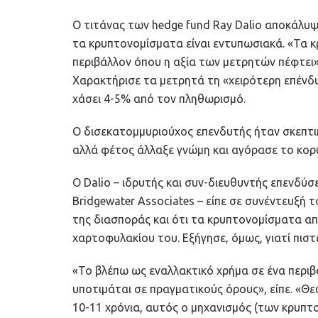
Ο τιτάνας των hedge fund Ray Dalio αποκάλυψε
τα κρυπτονομίσματα είναι εντυπωσιακά. «Τα κ
περιβάλλον όπου η αξία των μετρητών πέφτει»,
Χαρακτήρισε τα μετρητά τη «χειρότερη επένδυ
χάσει 4-5% από τον πληθωρισμό.
O δισεκατομμυριούχος επενδυτής ήταν σκεπτικι
αλλά φέτος άλλαξε γνώμη και αγόρασε το κορ
Ο Dalio – ιδρυτής και συν-διευθυντής επενδύ
Bridgewater Associates – είπε σε συνέντευξή 
της διασποράς και ότι τα κρυπτονομίσματα απ
χαρτοφυλακίου του. Εξήγησε, όμως, γιατί πιστ
«Το βλέπω ως εναλλακτικό χρήμα σε ένα περιβ
υποτιμάται σε πραγματικούς όρους», είπε. «Θ
10-11 χρόνια, αυτός ο μηχανισμός (των κρυπτο