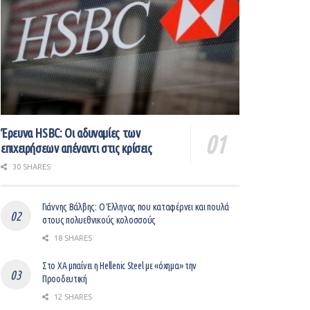
Έρευνα HSBC: Οι αδυναμίες των
επιχειρήσεων απέναντι στις κρίσεις
30 SHARES
Γιάννης Βάλβης: O Έλληνας που καταφέρνει και πουλά
στους πολυεθνικούς κολοσσούς
18 SHARES
Στο ΧΑ μπαίνει η Hellenic Steel με «όχημα» την
Προοδευτική
12 SHARES