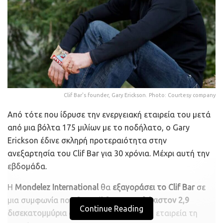
Clif Bar's founder, Gary Erickson. Photo: Courtesy company
Από τότε που ίδρυσε την ενεργειακή εταιρεία του μετά
από μια βόλτα 175 μιλίων με το ποδήλατο, ο Gary
Erickson έδινε σκληρή προτεραιότητα στην
ανεξαρτησία του Clif Bar για 30 χρόνια. Μέχρι αυτή την
εβδομάδα.
Η
Mondelez International
θα
εξαγοράσει το Clif Bar
σε
μια συμφωνία που θα ανέλθει σε
τουλάχιστον 2,9
Continue Reading
δισεκατομμύρια δολάρια
, ανακοίνωσε η εταιρεία τη