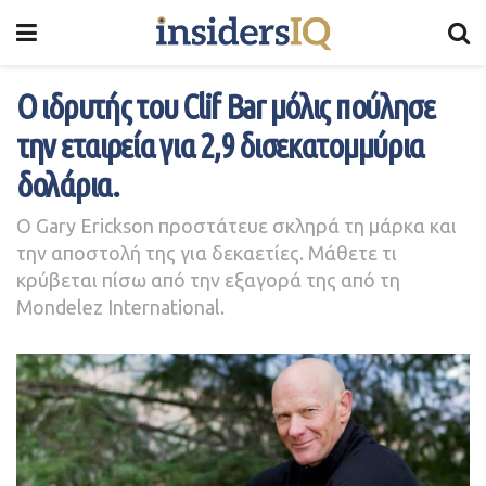
Ο ιδρυτής του Clif Bar μόλις πούλησε
την εταιρεία για 2,9 δισεκατομμύρια
δολάρια.
Ο Gary Erickson προστάτευε σκληρά τη μάρκα και
την αποστολή της για δεκαετίες. Μάθετε τι
κρύβεται πίσω από την εξαγορά της από τη
Mondelez International.