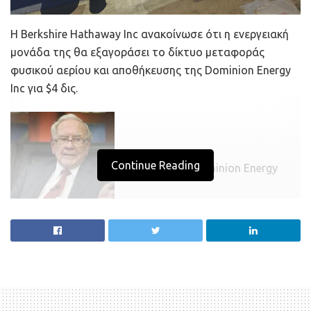
Η Berkshire Hathaway Inc ανακοίνωσε ότι η ενεργειακή
μονάδα της θα εξαγοράσει το δίκτυο μεταφοράς
φυσικού αερίου και αποθήκευσης της Dominion Energy
Inc για $4 δις.
Continue Reading
Εκτός από την Dominion Energy
Transmission, η εταιρία του δισεκατομμυριούχου
Warren Buffett εξαγοράζει και τις θυγατρικές της
Questar Pipeline, Carolina Gas Transmission, το 50% της
Iroquois Gas Transmission System και το 25% των
εγκαταστάσεων υγροποιημένου φυσικού αερίου της