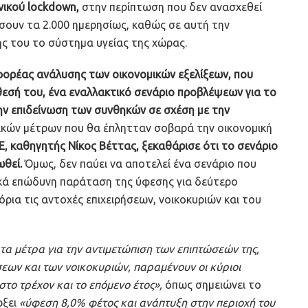
νικού lockdown,
στην περίπτωση που δεν ανασχεθεί
σουν τα 2.000 ημερησίως, καθώς σε αυτή την
ς του το σύστημα υγείας της χώρας.
ορέας ανάλυσης των οικονομικών εξελίξεων, που
θεσή του, ένα εναλλακτικό σενάριο προβλέψεων για το
ην επιδείνωση των συνθηκών σε σχέση με την
τικών μέτρων που θα έπλητταν σοβαρά την οικονομική
Ε, καθηγητής Νίκος Βέττας, ξεκαθάρισε ότι το σενάριο
ωθεί.
Όμως, δεν παύει να αποτελεί ένα σενάριο που
ικά επώδυνη παράταση της ύφεσης για δεύτερο
όρια τις αντοχές επιχειρήσεων, νοικοκυριών και του
 τα μέτρα για την αντιμετώπιση των επιπτώσεών της,
σεων και των νοικοκυριών, παραμένουν οι κύριοι
στο τρέχον και το επόμενο έτος»,
όπως σημειώνει το
ρξει
«ύφεση 8,0% φέτος και ανάπτυξη στην περιοχή του