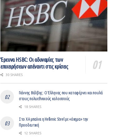
Έρευνα HSBC: Οι αδυναμίες των
επιχειρήσεων απέναντι στις κρίσεις
30 SHARES
Γιάννης Βάλβης: O Έλληνας που καταφέρνει και πουλά
στους πολυεθνικούς κολοσσούς
18 SHARES
Στο ΧΑ μπαίνει η Hellenic Steel με «όχημα» την
Προοδευτική
12 SHARES