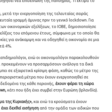
ηγήσει νέα επιδείνωση της πανδημίας. Τι εκτιμά το
, μετά την ενεργοποίηση της τελευταίας σειράς
υταία γραμμή άμυνας πριν το γενικό lockdown. Για
ων οικονομικών εξελίξεων, το ΙΟΒΕ, δημοσιοποίησε
εξελίξεις του επόμενου έτους, σύμφωνα με το οποίο θα
ες για ανάκαμψη και να οδηγηθεί η οικονομία σε μια
τά 4%.
επιδημιολόγοι, ενώ οι οικονομολόγοι παρακολουθούν
ς, προκειμένουν να προσαρμόσουν ανάλογα τα δικά
 μπει σε εξαιρετικά κρίσιμη φάση, καθώς το μέτρο της
περιοριστικά μέτρα που έχουν ενεργοποιηθεί σε
ά δεδομένα της κάθε περιοχής,
έχουν φέρει τη χώρα
own,
κάτι που ήδη έχει συμβεί στην Ευρώπη (Ιρλανδία).
μα της Κυριακής»,
και ενώ τα κρούσματα έχουν
έχει δεχθεί εισήγηση
από την ομάδα των ειδικών που