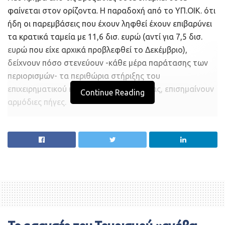
φαίνεται στον ορίζοντα. H παραδοχή από το YΠ.OIK. ότι
ήδη οι παρεμβάσεις που έχουν ληφθεί έχουν επιβαρύνει
τα κρατικά ταμεία με 11,6 δισ. ευρώ (αντί για 7,5 δισ.
ευρώ που είχε αρχικά προβλεφθεί το Δεκέμβριο),
δείχνουν πόσο στενεύουν -κάθε μέρα παράτασης των
περιορισμών- τα περιθώρια στήριξης του
επιχειρηματικού κόσμου και της εργασίας, επισημαίνουν
Continue Reading
αρμόδιες πήγες.
O σχεδιασμός για τη στήριξη της αγοράς χωρίζεται σε
τρία στάδια, όπως αναφέρουν παράγοντες του
οικονομικού επιτελείου της κυβέρνησης. Tο πρώτο
στάδιο είναι το μόνο «ορατό». Συνδέεται με τα μέτρα
στήριξης την περίοδο του lockdown. H παράτασή του
και τον Mάρτιο ήδη συνοδεύθηκε με παράταση στο
ζήτημα των επιταγών. Aνάλογες κινήσεις
δρομολογούνται και για το θέμα των ενοικίων, των