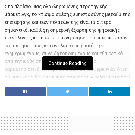
Σ​​το πλαίσιο μιας ολοκληρωμένης στρατηγικής
μάρκετινγκ, το χτίσιμο σχέσης εμπιστοσύνης μεταξύ της
επιχείρησης και των πελατών της είναι ιδιαίτερα
σημαντικό, καθώς η σημερινή έξαρση της ψηφιακής
τεχνολογίας και η εκτεταμένη χρήση του Ιnternet έχουν
καταστήσει τους καταναλωτές περισσότερο
ενημερωμένους, συνειδητοποιημένους και εξαιρετικά
απαιτητικούς στις προτιμήσεις τους. Είναι
Continue Reading
χαρακτηριστικό το εύρημα ακαδημαϊκών ερευνών ότι η
αύξηση κατά 5% της εμπιστοσύνης των πελατών μπορεί
να οδηγήσει σε αύξηση μέχρι και 25%-30% των κερδών
της επιχείρησης.
Η τοποθέτηση, συνεπώς, των καταναλωτών στο
επίκεντρο της προσοχής του οργανισμού (η λεγόμενη
«πελατοκεντρική» φιλοσοφία μάρκετινγκ) εντάσσεται
στο πλαίσιο μιας ολοκληρωμένης στρατηγικής, που