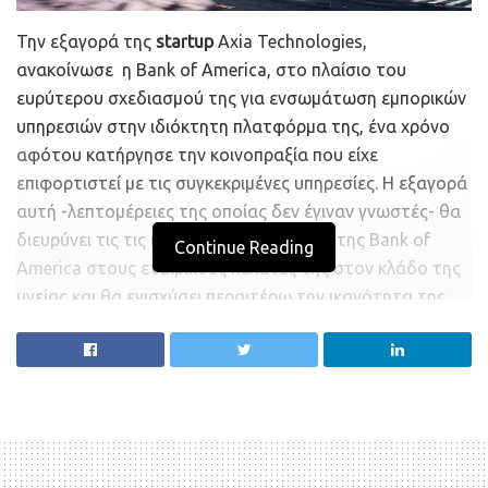
Την εξαγορά της
startup
Axia Technologies,
ανακοίνωσε η Bank of America, στο πλαίσιο του
ευρύτερου σχεδιασμού της για ενσωμάτωση εμπορικών
υπηρεσιών στην ιδιόκτητη πλατφόρμα της, ένα χρόνο
αφότου κατήργησε την κοινοπραξία που είχε
επιφορτιστεί με τις συγκεκριμένες υπηρεσίες. Η εξαγορά
αυτή -λεπτομέρειες της οποίας δεν έγιναν γνωστές- θα
διευρύνει τις τις προσφορές πληρωμών της Bank of
Continue Reading
America στους εταιρικούς πελάτες της στον κλάδο της
υγείας και θα ενισχύσει περαιτέρω την ικανότητα της
αμερικανικής τράπεζας να εξυπηρετεί τον κλάδο αυτό.
Με έτος ίδρυσης το 2015, η AxiaMed παρέχει ένα
λογισμικό, με το οποίο δίνει τη δυνατότητα σε πολλούς
παρόχους υπηρεσιών στον κλάδο της υγείας να
προσφέρουν ολοκληρωμένες λύσεις στις πληρωμές των
ασθενών. Οι ολοκληρωμένες προσφορές της βοηθούν