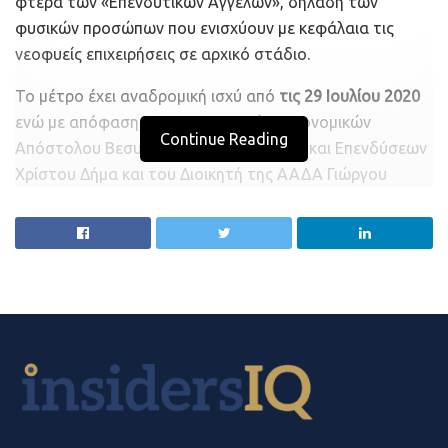
φτερά των «Επενδυτικών Αγγέλων», δηλαδή των
φυσικών προσώπων που ενισχύουν με κεφάλαια τις
νεοφυείς επιχειρήσεις σε αρχικό στάδιο.
Το μέτρο έχει αναδρομική ισχύ από
τις 29 Ιουλίου 2020
ενώ με απόφαση των υφυπουργών Οικονομικών
Continue Reading
Απόστολου Βεσυρόπουλου, Ανάπτυξης και Επενδύσεων
Χρίστου Δήμα και του Διοικητή της ΑΑΔΑ Γιώργου
Πιτσιλή εξειδικεύονται οι όροι και οι προϋποθέσεις για
τα φορολογικά κίνητρα, ο τρόπος, ο χρόνος και τα
χαρακτηριστικά της εισφοράς του κεφαλαίου καθώς και
η διαδικασία και τα παραστατικά για την έκπτωση από
το φορολογητέο εισόδημα
Ειδικότερα σύμφωνα με την απόφαση:
1. Ο «επενδυτικός άγγελος» έχει δικαίωμα
έκπτωσης από το φορολογητέο εισόδημα που ισούται
με το
50% του ποσού της εισφοράς κεφαλαίου
που