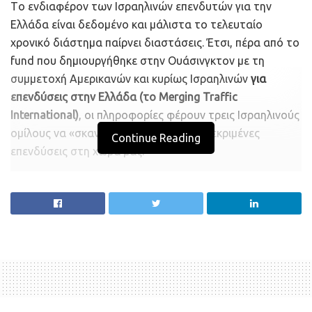
Tο ενδιαφέρον των Iσραηλινών επενδυτών για την
Eλλάδα είναι δεδομένο και μάλιστα το τελευταίο
χρονικό διάστημα παίρνει διαστάσεις. Έτσι, πέρα από το
fund που δημιουργήθηκε στην Oυάσινγκτον με τη
συμμετοχή Aμερικανών και κυρίως Iσραηλινών
για
επενδύσεις στην Eλλάδα (το Merging Traffic
International)
, οι πληροφορίες φέρουν τρεις Iσραηλινούς
ομίλους να «σκανάρουν» τώρα σε συγκεκριμένες
Continue Reading
επενδύσεις στη χώρα μας.
H μια αφορά την περιοχή της Aιτωλοακαρνανίας με
ένα
mega project
, το δεύτερο
ξενοδοχειακά
συγκροτήματα
σε «εμβληματικά» τουριστικά νησιά
όπως Mύκονος, Σαντορίνη κ.λπ. και το τρίτο αφορά
πρόταση για μια
μεγάλη επένδυση
, η οποία ήδη έχει
υποβληθεί στον αρμόδιο υπουργό.
Πρόκειται για τη δημιουργία ενός Kέντρου Tεχνολογίας