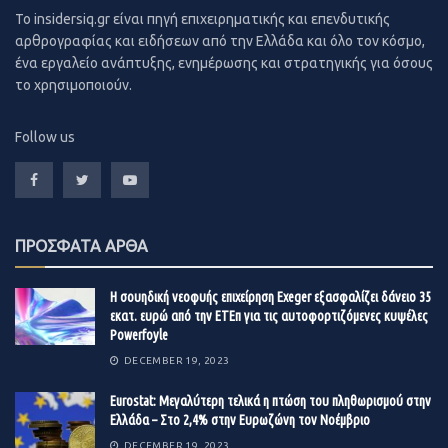
διέθεσε σε νεοφυή ή νεοφυείς επιχειρήσεις και μέχρι του
To insidersiq.gr είναι πηγή επιχειρηματικής και επενδυτικής
αρθρογραφίας και ειδήσεων από την Ελλάδα και όλο τον κόσμο,
συνολικού ποσού
των 300.000 ευρώ ανά φορολογικό
ένα εργαλείο ανάπτυξης, ενημέρωσης και στρατηγικής για όσους
έτος
, οι οποίες δύναται να διενεργηθούν σε έως τρεις
το χρησιμοποιούν.
κατά μέγιστο αριθμό, διαφορετικές νεοφυείς
επιχειρήσεις και μέχρι του ποσού των
100.000 ευρώ ανά
Follow us
επιχείρηση
. Αυτό σημαίνει ότι το φυσικό πρόσωπο
μπορεί να έχει έκπτωση έως 150.000 ευρώ και το ποσό
εκπίπτει αναλογικά ανά κατηγορία δηλωθέντος
εισοδήματος του φορολογικού έτους εντός του οποίου
ΠΡΟΣΦΑΤΑ ΑΡΘΑ
πραγματοποιήθηκε η εισφορά.
2. Η εισφορά κεφαλαίου σε νεοφυή επιχείρηση
Η σουηδική νεοφυής επιχείρηση Exeger εξασφαλίζει δάνειο 35
εκατ. ευρώ από την ΕΤΕπ για τις αυτοφορτιζόμενες κυψέλες
πραγματοποιείται μέσω αύξησης του μετοχικού ή
Powerfoyle
εταιρικού της κεφαλαίου με την έκδοση νέων μετοχών ή
DECEMBER 19, 2023
εταιρικών μεριδίων, αντίστοιχα, σύμφωνα με τα
προβλεπόμενα στις κείμενες διατάξεις που ρυθμίζουν τη
Eurostat: Μεγαλύτερη τελικά η πτώση του πληθωρισμού στην
Ελλάδα – Στο 2,4% στην Ευρωζώνη τον Νοέμβριο
διαδικασία αύξησης κεφαλαίου των ΑΕ, ΕΠΕ και ΙΚΕ.
DECEMBER 19, 2023