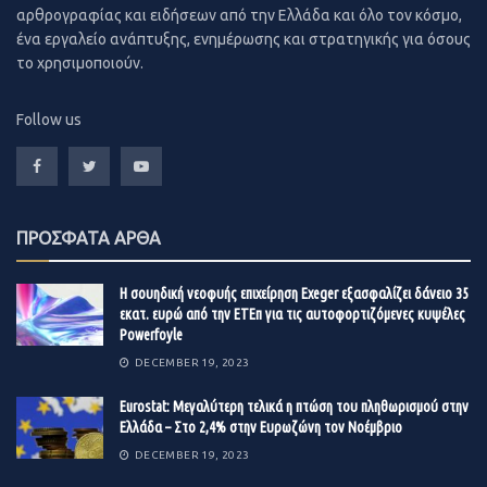
δισ. ευρώ.
αλλά και… μη αναμενόμενους όπως τον Tom Fitzpatrick
αρθρογραφίας και ειδήσεων από την Ελλάδα και όλο τον κόσμο,
ένα εργαλείο ανάπτυξης, ενημέρωσης και στρατηγικής για όσους
της Citigroup, που προβλέπει ότι θα φτάσει στις 318.000
το χρησιμοποιούν.
δολάρια, ο γρίφος περιπλέκεται.
Oι θεσμικοί
Follow us
moneyreview.gr
Στην πραγματικότητα, τα πράγματα δεν είναι τόσο…
περίπλοκη. Πίσω από το monster rally του Bitcoin, αυτή
τη φορά, βρίσκεται η ίδια η Wall Street. Kαι βαριά
ΠΡΟΣΦΑΤΑ ΑΡΘΑ
ονόματα της παγκόσμιας επενδυτικής κοινότητας, τα
οποία πλέον τοποθετούν ένα σημαντικό μέρος του
Η σουηδική νεοφυής επιχείρηση Exeger εξασφαλίζει δάνειο 35
εκατ. ευρώ από την ΕΤΕπ για τις αυτοφορτιζόμενες κυψέλες
χαρτοφυλακίου τους στο βασικό κρυπτονόμισμα, που,
Powerfoyle
όπως αποδεικνύεται, λογίζεται πλέον ως εναλλακτικό
DECEMBER 19, 2023
asset παραγωγής αξίας. Aυτή τη φορά, πίσω από το
ράλλυ, δεν είναι περιστασιακοί traders που θα
Eurostat: Μεγαλύτερη τελικά η πτώση του πληθωρισμού στην
Ελλάδα – Στο 2,4% στην Ευρωζώνη τον Νοέμβριο
πανικοβληθούν με την πρώτη μεταβλητότητα…
DECEMBER 19, 2023
H εξήγηση για το ράλλυ λοιπόν, βρίσκεται στη