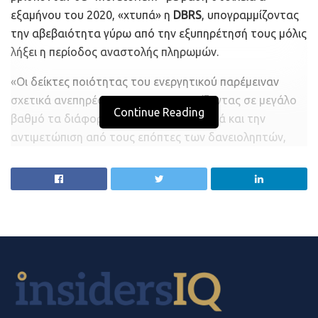
εξαμήνου του 2020, «χτυπά» η
DBRS
, υπογραμμίζοντας
την αβεβαιότητα γύρω από την εξυπηρέτησή τους μόλις
λήξει η περίοδος αναστολής πληρωμών.
«Οι δείκτες ποιότητας του ενεργητικού παρέμειναν
σχετικά ανεπηρέαστοι, αντικατοπτρίζοντας σε μεγάλο
Continue Reading
βαθμό τα διάφορα μέτρα στήριξης, αλλά και την
αντιμετώπιση από τους επόπτες των δανειοληπτών,
που πλήττονται από την πανδημία», τονίζει
χαρακτηριστικά και προσθέτει: «Ωστόσο, τα δάνεια υπό
μορατόρια, ύψους 18 δισ. ευρώ στα τέλη Ιουνίου 2020,
ενέχουν κινδύνους για τις τράπεζες, δεδομένης της
αβεβαιότητας γύρω από την εξυπηρέτησή τους μόλις
λήξει η περίοδος διακοπών πληρωμής».
Υπενθυμίζεται πως στο πλαίσιο αυτό οι
τράπεζες έχουν
ήδη ανακοινώσει την πρόθεσή τους να μειώσουν στο
μισό το ύψος της μηνιαίας δόσης, που θα κληθούν να