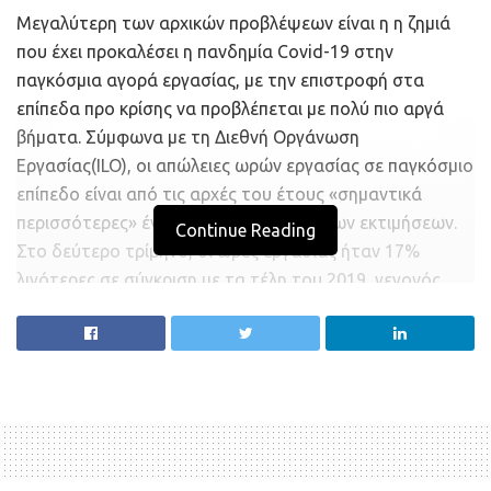
Μεγαλύτερη των αρχικών προβλέψεων είναι η η ζημιά
που έχει προκαλέσει η πανδημία Covid-19 στην
παγκόσμια αγορά εργασίας, με την επιστροφή στα
επίπεδα προ κρίσης να προβλέπεται με πολύ πιο αργά
βήματα. Σύμφωνα με τη Διεθνή Οργάνωση
Εργασίας(ILO), οι απώλειες ωρών εργασίας σε παγκόσμιο
επίπεδο είναι από τις αρχές του έτους «σημαντικά
περισσότερες» έναντι των προηγούμενων εκτιμήσεων.
Continue Reading
Στο δεύτερο τρίμηνο, οι ώρες εργασίας ήταν 17%
λιγότερες σε σύγκριση με τα τέλη του 2019, γεγονός
που ισοδυναμεί με σχεδόν 500 εκατ. θέσεις εργασίας,
αριθμός αυξημένος σε σύγκριση με τις 400 εκατ. θέσεις
που προέβλεπε ο ILO τον Ιούνιο.
Με βάση τις εκτιμήσεις του ILO, οι απώλειες εργασιακού
εισοδήματος ανά τον κόσμο -με εξαίρεση τα κρατικά
προγράμματα στήριξης- ανέρχονται έως τώρα στα 3,5