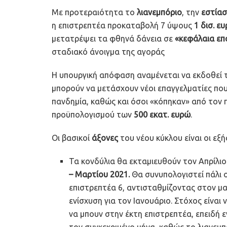
Με προτεραιότητα το
λιανεμπόριο
, την
εστίασ
η επιστρεπτέα προκαταβολή 7 ύψους
1 δισ. ε
μετατρέψει τα φθηνά δάνεια σε
«κεφάλαια επ
σταδιακό άνοιγμα της αγοράς
Η υπουργική απόφαση αναμένεται να εκδοθεί 
μπορούν να μετάσχουν νέοι επαγγελματίες πο
πανδημία, καθώς και όσοι «κόπηκαν» από τον
προϋπολογισμού των
500 εκατ. ευρώ
.
Οι βασικοί
άξονες
του νέου κύκλου είναι οι εξή
Τα κονδύλια θα εκταμιευθούν τον Απρίλιο
– Μαρτίου 2021.
Θα συνυπολογιστεί πάλι 
επιστρεπτέα 6, αντισταθμίζοντας στον μ
ενίσχυση για τον Ιανουάριο. Στόχος είναι
να μπουν στην έκτη επιστρεπτέα, επειδή
τον συγκεκριμένο μήνα, καθώς το λιανεμπ