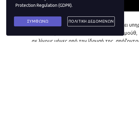
Protection Regulation (GDPR)
.
ΣΥΜΦΩΝΩ
ΠΟΛΙΤΙΚΗ ΔΕΔΟΜΕΝΩΝ
Η γερμανική εταιρεία Gorillas, που παρέχει υπ
μάρκετ, εξασφάλισε χρηματοδότηση-μαμούθ, ύ
σε λίγους μήνες από την ίδρυσή της, σπάζοντα
Η εταιρεία είχε σηκώσει 44 εκατ. δολάρια σε 
στους επόμενους τρεις μήνες κατάφερε να δεκ
εισροή κεφαλαίων, η αξία της ξεπέρασε το 1 δισ
Ευρώπη που κατάφερε να πετύχει αυτό το ορ
Τους τελευταίους 10 μήνες που λειτουργεί, η G
συμπεριλαμβανομένου του Άμστερνταμ, του Λ
περισσότερες από 40 αποθήκες. Ο νέος γύρος 
περισσότερες από 10 χώρες και πάνω από 50 πόλ
οποία έχει στο στόχαστρο και τις ΗΠΑ και συγ