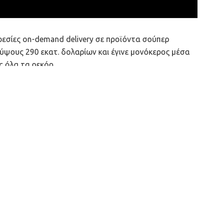
ηρεσίες on-demand delivery σε προϊόντα σούπερ
ψους 290 εκατ. δολαρίων και έγινε μονόκερος μέσα
ς όλα τα ρεκόρ.
χρηματοδότηση Α’ Γύρου, τον Δεκέμβριο, και μέσα
απλασιάσει την ανάπτυξή της. Με την τελευταία
. δολάρια, και έτσι έγινε η νεότερη εταιρεία στην
όσημο.
orillas έχει επεκταθεί σε περισσότερες από 12 πόλεις,
ονδίνου και του Μονάχου και τώρα μετρά
αναμένεται να ενισχύσει την επέκτασή της σε
εις. Το Παρίσι βρίσκεται στη λίστα της εταιρείας, η
κεκριμένα τη Νέα Υόρκη.