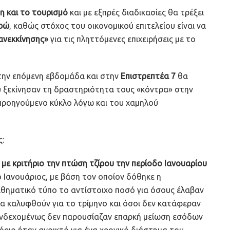
η και το τουρισμό
και με εξπρές διαδικασίες θα τρέξει
υρώ
, καθώς στόχος του οικονομικού επιτελείου είναι να
ανεκκίνησης»
για τις πληττόμενες επιχειρήσεις με το
την επόμενη εβδομάδα και στην
Επιστρεπτέα 7
θα
υ ξεκίνησαν τη δραστηριότητα τους «κόντρα» στην
 προηγούμενο κύκλο λόγω και του χαμηλού
ς:
με κριτήριο την πτώση τζίρου την περίοδο Ιανουαρίου
ο Ιανουάριος, με βάση τον οποίον δόθηκε η
αθηματικό τύπο το αντίστοιχο ποσό για όσους έλαβαν
 να καλυφθούν για το τρίμηνο και όσοι δεν κατάφεραν
 ενδεχομένως δεν παρουσίαζαν επαρκή μείωση εσόδων
όριο ήταν ανοικτό για ένα χρονικό διάστημα του