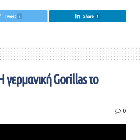
Tweet
2
Share
1
 γερμανική Gorillas το
0