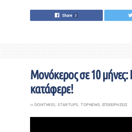
Share
3
Μονόκερος σε 10 μήνες: Η
κατάφερε!
in
DONTMISS
,
STARTUPS
,
TOPNEWS
,
ΕΠΙΧΕΙΡΗΣΕΙΣ