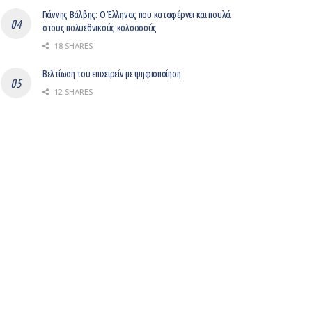
Γιάννης Βάλβης: O Έλληνας που καταφέρνει και πουλά
στους πολυεθνικούς κολοσσούς
18 SHARES
Βελτίωση του επιχειρείν με ψηφιοποίηση
12 SHARES