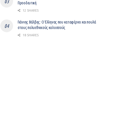
Προοδευτική
12 SHARES
Γιάννης Βάλβης: O Έλληνας που καταφέρνει και πουλά
στους πολυεθνικούς κολοσσούς
18 SHARES
Βελτίωση του επιχειρείν με ψηφιοποίηση
12 SHARES