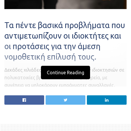
Τα πέντε βασικά προβλήματα που
αντιμετωπίζουν οι ιδιοκτήτες και
οι προτάσεις για την άμεση
νομοθετική επίλυσή τους.
Δεκάδες χιλιάδες ιδιοκτήτες οριζόντιων ιδιοκτησιών σε
Continue Reading
πολυκατοικίες βρίσκονται σε νομική ομηρεία, με
συνέπεια να μπλοκάρουν εμπράγματες συναλλαγές,
γονικές παροχές, δωρεές αλλά και την ολοκλήρωση του
Κτηματολογίου.
Οι περισσότεροι από αυτούς το ανακαλύπτουν όταν ο
μηχανικός κληθεί να μετρήσει κατά τη μεταβίβαση της
ιδιοκτησίας τους.