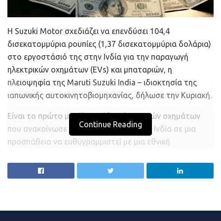
ΠΟΜΙΔΑ προτείνουν να δοθεί νομοθετικά στους
ενδιαφερόμενους ιδιοκτήτες το δικαίωμα της
Η Suzuki Motor σχεδιάζει να επενδύσει 104,4
μονομερούς τροποποίησης της οριζόντιας ιδιοκτησίας,
δισεκατομμύρια ρουπίες (1,37 δισεκατομμύρια δολάρια)
ιδιαίτερα αν η διαφοροποίηση αυτή προέκυψε κατά την
στο εργοστάσιό της στην Ινδία για την παραγωγή
κατασκευή της πολυκατοικίας.
ηλεκτρικών οχημάτων (EVs) και μπαταριών, η
πλειοψηφία της Maruti Suzuki India – ιδιοκτησία της
Το 2ο πρόβλημα
ιαπωνικής αυτοκινητοβιομηχανίας, δήλωσε την Κυριακή.
Αφορά στην απόκλιση των διαστάσεων οριζόντιας
Είναι το πρώτο μεγάλο σχέδιο ηλεκτρικών οχημάτων
ιδιοκτησίας έως 2% από την κάτοψη της πράξης
Continue Reading
που ανακοίνωσε η Maruti Suzuki για την Ινδία σε μια
σύστασης. Κατά τη σύνταξη των συμβολαιογραφικών
προσπάθεια να ευθυγραμμιστεί με μια εθνική
πράξεων μεταβίβασης ακινήτων, παρατηρείται το
στρατηγική για τη μείωση της εξάρτησης από το
φαινόμενο αποκλίσεων στις διαστάσεις των οριζόντιων
πετρέλαιο και τη μείωση της εξουθενωτικής
ιδιοκτησιών από τη μέτρηση που έχει καταγραφεί στη
ατμοσφαιρικής ρύπανσης στις μεγάλες πόλεις.
σύστασή τους σε σχέση με τη μεταγενέστερη μέτρηση.
Ο Ιάπωνας πρωθυπουργός Fumio Kishida,
Οι συγκεκριμένες αποκλίσεις είναι συνήθως μικρές (κάτω
επισκεπτόμενος τον Ινδό ομόλογό του, Narendra Modi,
του 2%) και οφείλονται είτε σε μη προσμέτρηση τοίχων,