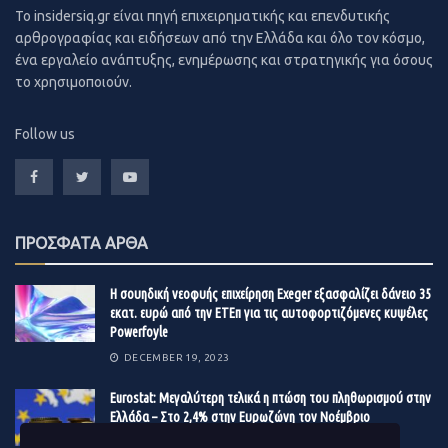
“Παρόλο που η Ινδία θεωρείται η παγκόσμια
To insidersiq.gr είναι πηγή επιχειρηματικής και επενδυτικής
αρθρογραφίας και ειδήσεων από την Ελλάδα και όλο τον κόσμο,
πρωτεύουσα στο τομέα της ανάπτυξης λογισμικού, δεν
ένα εργαλείο ανάπτυξης, ενημέρωσης και στρατηγικής για όσους
έχουμε καταφέρει να συμβάλουμε στην ανάπτυξη του
το χρησιμοποιούν.
bitcoin με κάποιον ουσιαστικό τρόπο”, αναφέρει ο
συνιδρυτής της OnJuno, Varun Deshpande, που
Follow us
αποτελεί μια ψηφιακή τραπεζική πλατφόρμα.
“Η Ινδία ανέκαθεν είχε την δυνατότητα να συμβάλει
αλλά πάντα έλλειπαν τα κατάλληλα κίνητρα. Η
πρωτοβουλία που παρουσιάζεται τώρα είναι ακόμη πιο
ΠΡΟΣΦΑΤΑ ΑΡΘΑ
σημαντική και παρέχει τα κατάλληλα κίνητρα στους
προγραμματιστές από την μεγαλύτερη δημοκρατία του
Η σουηδική νεοφυής επιχείρηση Exeger εξασφαλίζει δάνειο 35
εκατ. ευρώ από την ΕΤΕπ για τις αυτοφορτιζόμενες κυψέλες
πλανήτη να συμβάλλουν στην ανάπτυξη ενός
Powerfoyle
πρωτοκόλλου για το bitcoin διαμορφώνοντας έτσι το
DECEMBER 19, 2023
μέλλον των νομισμάτων.”, συνεχίζει.
Eurostat: Μεγαλύτερη τελικά η πτώση του πληθωρισμού στην
Η Αφρική από την άλλη και ειδικά η Νιγηρία, έχει
Ελλάδα – Στο 2,4% στην Ευρωζώνη τον Νοέμβριο
πειραματιστεί κατά το παρελθόν με συναλλαγές
DECEMBER 19, 2023