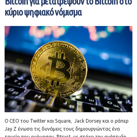
Bitcoin για μετατρέψουν το Bitcoin στο
κύριο ψηφιακό νόμισμα
Ο CEO του Twitter και Square, Jack Dorsey και ο ράπερ
Jay Z ένωσα τις δυνάμεις τους δημιουργώντας ένα
ταμείο που ονόμασαν, ₿trust, με στόχο την ανάπτυξη