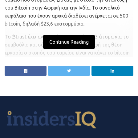
του Bitcoin στην Αφρική και την Ινδία. Το συνολικό
κεφάλαιο που έχουν αρχικά διαθέσει ανέρχεται σε 500
bitcoin, δηλαδή $23,6 εκατομμύρια.
Το ₿trust έχει ανακοινώσει πως ψάχνει 3 άτομα για το
Continue Reading
συμβούλιο και σύμφωνα με την περιγραφή της θέση
εργασία ο σκοπός του ταμείου είναι να κάνει το bitcoin
το βασικό νόμισμα στο διαδίκτυο.
Η κυβέρνηση την Ινδίας προς το παρόν δηλώνει
απρόθυμη να “αγκαλιάσει” αυτή την προσπάθεια με το
bitcoin αλλά και οποιαδήποτε άλλο κρυπτονόμισμα.
Ταυτόχρονα μέσω ενός κινήματος το Νέο Δελχί
βρίσκεται πολύ κοντά στην λήψη νόμου που απαγορεύει
οποιαδήποτε ιδιωτικό κρυπτομόνισμα και με άμεσο
στόχο την δημιουργία ενός εθνικού ψηφιακού
νομίσματος.