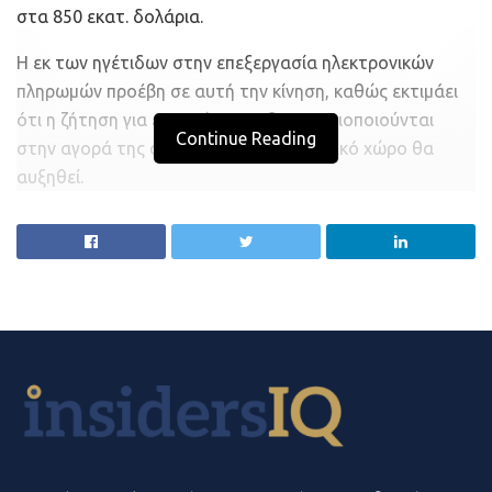
στα 850 εκατ. δολάρια.
οποία με τα σημερινά δεδομένα, σύμφωνα με τον
πρόεδρο του ΣΕΤΕ Γιάννη Ρέτσο, προσεγγίζουν τα 7,5
Η εκ των ηγέτιδων στην επεξεργασία ηλεκτρονικών
δισ. ευρώ, θα πρέπει, αναφέρει η κ. Τετράδη, να
πληρωμών προέβη σε αυτή την κίνηση, καθώς εκτιμάει
επιμηκύνουμε την τουριστική σεζόν μέχρι και τον
ότι η ζήτηση για εταιρείες που δραστηριοποιούνται
Continue Reading
Νοέμβριο ίσως.
στην αγορά της ασφάλειας στον ψηφιακό χώρο θα
αυξηθεί.
Το πρώτο άνοιγμα
Σύμφωνα με τη Mastercard, η συμφωνία αναμένεται να
Μάλιστα, προκειμένου να ελεγχθεί η δυνατότητα
κλείσει τους επόμενους έξι μήνες.
ανοίγματος του τουρισμού στη χώρα μας, στη Ρόδο
πραγματοποιήθηκε ένα πείραμα. Αφορά 189 Ολλανδούς,
Οι λύσεις της Ekata επιτρέπουν στις επιχειρήσεις να
οι οποίοι με επιστημονική επίβλεψη κάνουν πληρωμένες
διαχωρίζουν τους παράνομους από τους νόμιμους
διακοπές στη Ρόδο.
πελάτες κατά τη διάρκεια ψηφιακών συναλλαγών, όπως
το άνοιγμα ενός διαδικτυακού λογαριασμού ή η
Κατά τη διαδικασία επιλογής η ολλανδική κυβέρνηση, σε
πραγματοποίηση ψηφιακών πληρωμών.
συνεργασία με τις κρατικές υγειονομικές αρχές και το
Δραστηριοποιείται σε τρεις κλάδους: στο ηλεκτρονικό
ταξιδιωτικό πρακτορείο Sunweb, φρόντισε να
εμπόριο, στις ηλεκτρονικές πληρωμές και στις
συγκεντρώσει μια όσο το δυνατόν πιο ετερογενή ομάδα