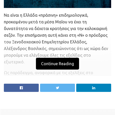
Να είναι η Ελλάδα «πράσινη» επιδημιολογικά,
προκειμένου μετά τα μέσα Μαΐου να έχει τη
δυνατότητα να δέχεται κρατήσεις για την καλοκαιρινή
σεζόν. Την επισήμανση αυτή κάνει στη «Ν» ο πρόεδρος
του Ξενοδοχειακού Επιμελητηρίου Ελλάδος,
Αλέξανδρος Βασιλικός, σημειώνοντας ότι ως χώρα δεν
μπορούμε να ελέγξουμε όλες τις εξελίξεις στο
εξωτερικό.
Continue Reading
Ως παράδειγμα, αναφορικά με τις εξελίξεις στο
εξωτερικό η αντιπρόεδρος του ΞΕΕ, Χριστίνα Τετράδη,
φέρνει τον Βρετανό πρωθυπουργό Μπόρις Τζόνσον, ο
οποίος θέλει να αφήσει ανοιχτό το ενδεχόμενο να
ξεκινήσουν οι Βρετανοί τα ταξίδια από τις 17 Μαΐου και
μετά.