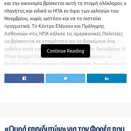
και την οικονομία βρίσκεται αυτή τη στιγμή ολόκληρος ο
πλανήτης και ειδικά οι ΗΠΑ εν όψει των εκλογών του
Νοεμβρίου, χωρίς ωστόσο και να το πιστεύει
πραγματικά. Το Κέντρο Ελέγχου και Πρόληψης
Ασθενειών στις ΗΠΑ κάλεσε τις αμερικανικές Πολιτείες
να βρίσκονται σε ετοιμότητα για να διανείμουν ένα
εμβόλιο κατά του κορονοϊού έως τα τέλη Οκτωβρίου. Η
Continue Reading
Pfizer θεωρεί ότι κατέχει αρκετά δεδομένα για να
ζητήσει από την Υπηρεσία Τροφίμων και Φαρμάκων των
ΗΠΑ να εγκρίνει το εμβόλιό της τον επόμενο μήνα.
Ωστόσο, οι περισσότεροι ειδικοί πιστεύουν ότι είναι
απίθανο, εάν όχι αδύνατον, ένα εμβόλιο να είναι έτοιμο
πριν από τις αμερικανικές εκλογές. Όμως, με
τουλάχιστον επτά υποψήφια εμβόλια στην τρίτη φάση
των δοκιμών, υπάρχει μία πιθανότητα ένα να αποδειχθεί
αποτελεσματικό τους επόμενους μήνες.
«Ουρά επενδυτών» για τον Φορέα που
Βεβαίως, το συγκεκριμένο εμβόλιο ή θεραπεία δεν θα