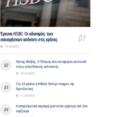
Έρευνα HSBC: Οι αδυναμίες των
επιχειρήσεων απέναντι στις κρίσεις
30 SHARES
Γιάννης Βάλβης: O Έλληνας που καταφέρνει και πουλά
στους πολυεθνικούς κολοσσούς
18 SHARES
Στο ΧΑ μπαίνει η Hellenic Steel με «όχημα» την
Προοδευτική
12 SHARES
Η επαγγελματική παρακμή έρχεται πιο γρήγορα από όσο
νομίζουμε