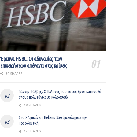
Έρευνα HSBC: Οι αδυναμίες των
επιχειρήσεων απέναντι στις κρίσεις
30 SHARES
Γιάννης Βάλβης: O Έλληνας που καταφέρνει και πουλά
στους πολυεθνικούς κολοσσούς
18 SHARES
Στο ΧΑ μπαίνει η Hellenic Steel με «όχημα» την
Προοδευτική
12 SHARES