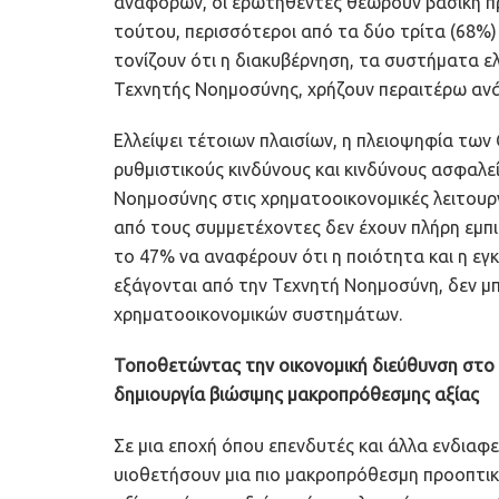
αναφορών, οι ερωτηθέντες θεωρούν βασική π
τούτου, περισσότεροι από τα δύο τρίτα (68%)
τονίζουν ότι η διακυβέρνηση, τα συστήματα ελ
Τεχνητής Νοημοσύνης, χρήζουν περαιτέρω ανά
Ελλείψει τέτοιων πλαισίων, η πλειοψηφία των
ρυθμιστικούς κινδύνους και κινδύνους ασφαλε
Νοημοσύνης στις χρηματοοικονομικές λειτουργί
από τους συμμετέχοντες δεν έχουν πλήρη εμπ
το 47% να αναφέρουν ότι η ποιότητα και η 
εξάγονται από την Τεχνητή Νοημοσύνη, δεν μπ
χρηματοοικονομικών συστημάτων.
Τοποθετώντας την οικονομική διεύθυνση στο 
δημιουργία βιώσιμης μακροπρόθεσμης αξίας
Σε μια εποχή όπου επενδυτές και άλλα ενδιαφε
υιοθετήσουν μια πιο μακροπρόθεσμη προοπτικ