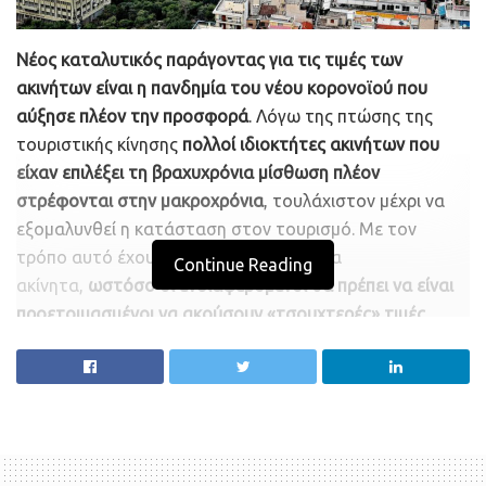
Νέος καταλυτικός παράγοντας για τις τιμές των
ακινήτων είναι η πανδημία του νέου κορονοϊού που
αύξησε πλέον την προσφορά
. Λόγω της πτώσης της
τουριστικής κίνησης
πολλοί ιδιοκτήτες ακινήτων που
είχαν επιλέξει τη βραχυχρόνια μίσθωση πλέον
στρέφονται στην μακροχρόνια
, τουλάχιστον μέχρι να
εξομαλυνθεί η κατάσταση στον τουρισμό. Με τον
τρόπο αυτό έχουν αυξηθεί τα διαθέσιμα
Continue Reading
ακίνητα,
ωστόσο οι ενδιαφερόμενοι θα πρέπει να είναι
προετοιμασμένοι να ακούσουν «τσουχτερές» τιμές,
όπως δείχνει η έρευνα του Πανελλαδικού Δικτύου
Κτηματομεσιτών E-Real Estates που δημοσιεύει το ΑΠΕ-
ΜΠΕ.
«
Το μεγαλύτερο ποσοστό των ακινήτων που
διατίθενται, είναι ακίνητα κυρίως μικρής επιφάνειας