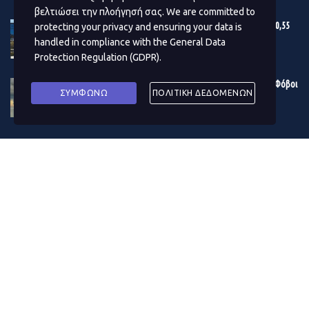
βελτιώσει την πλοήγησή σας. We are committed to
Εγκρίθηκε ο προϋπολογισμός του Δ. Αθηναίων – Στα 180,55
protecting your privacy and ensuring your data is
εκατ. ευρώ το επενδυτικό πρόγραμμα του 2024
handled in compliance with the
General Data
Protection Regulation (GDPR)
.
DECEMBER 19, 2023
Η κρίση στην Ερυθρά Θάλασσα μουδιάζει τις αγορές – Φόβοι
ΣΥΜΦΩΝΩ
ΠΟΛΙΤΙΚΗ ΔΕΔΟΜΕΝΩΝ
για το παγκόσμιο εμπόριο – Δίνει «σήμα» το πετρέλαιο
DECEMBER 19, 2023
ΔΗΜΟΦΙΛΗ ΑΡΘΡΑ ΜΗΝΑ