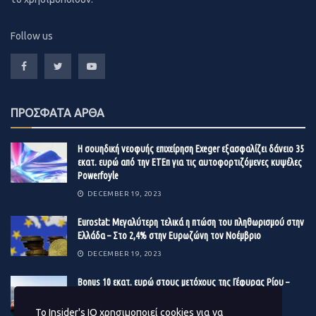
πρόεδρος του ΞΕΕ δηλώνει κατηγορηματικά ότι δεν
είναι δυνατόν να γίνουν εκτιμήσεις. «Κανείς δεν μπορεί
Follow us
-και κανείς δεν πρέπεινα κάνει την παραμικρή πρόβλεψη.
Τα επιδημιολογικά δεδομένα αλλάζουν μέρα με τη μέρα
και σε τελική ανάλυση είναι αυτά που προσδιορίζουν το
τι θα καταφέρουμε να σώσουμε από αυτή τη σεζόν.”
ΠΡΟΣΦΑΤΑ ΑΡΘΑ
Η σουηδική νεοφυής επιχείρηση Exeger εξασφαλίζει δάνειο 35
εκατ. ευρώ από την ΕΤΕπ για τις αυτοφορτιζόμενες κυψέλες
Powerfoyle
DECEMBER 19, 2023
Eurostat: Μεγαλύτερη τελικά η πτώση του πληθωρισμού στην
Ελλάδα – Στο 2,4% στην Ευρωζώνη τον Νοέμβριο
DECEMBER 19, 2023
Βonus 10 εκατ. ευρώ στους μετόχους της Γέφυρας Ρίου –
Αντιρρίου
Το Insider's IQ χρησιμοποιεί cookies για να
DECEMBER 19, 2023