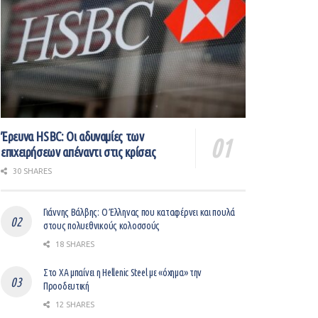
Έρευνα HSBC: Οι αδυναμίες των
επιχειρήσεων απέναντι στις κρίσεις
30 SHARES
Γιάννης Βάλβης: O Έλληνας που καταφέρνει και πουλά
στους πολυεθνικούς κολοσσούς
18 SHARES
Στο ΧΑ μπαίνει η Hellenic Steel με «όχημα» την
Προοδευτική
12 SHARES