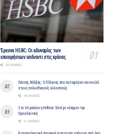
Έρευνα HSBC: Οι αδυναμίες των
επιχειρήσεων απέναντι στις κρίσεις
30 SHARES
Γιάννης Βάλβης: O Έλληνας που καταφέρνει και πουλά
στους πολυεθνικούς κολοσσούς
18 SHARES
Στο ΧΑ μπαίνει η Hellenic Steel με «όχημα» την
Προοδευτική
12 SHARES
Η επαγγελματική παρακμή έρχεται πιο γρήγορα από όσο