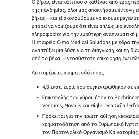
Ο βήχας είναι κάτι που ο καθένας από εμάς πε
της πανδημίας, όλοι μας αποκτήσαμε έντονη ε
βήχας – και εξακολουθούμε να έχουμε μεγαλύτ
μπορεί να νομίζουμε ότι είναι απλώς μια ενοχλ
πληροφορίες για την ευρύτερη αναπνευστική μ
Η εταιρεία C-mo Medical Solutions με έδρα την
αναπτύξει μια λύση για τη διάγνωση και τη δ
από το βήχα. Η νεοσύστατη επιχείρηση έχει π
Λεπτομέρειες χρηματοδότησης
4,8 εκατ. ευρώ που συγκεντρώθηκαν σε ε
Επικεφαλής του γύρου ήταν το Boehringer
Ventures, Novalis και High-Tech Gründerfo
Πρόκειται για την πρώτη αύξηση κεφαλαίο
χρηματοδότηση από το Ευρωπαϊκό Ινστιτο
τον Πορτογαλικό Οργανισμό Καινοτομίας.