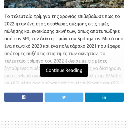
Το τελευταίο τρίμηνο της χρονιάς επιβεβαίωσε πως το
2022 ήταν ένα έτος σταθερής αύξησης στις τιμές
πώλησης και ενοικίασης ακινήτων, όπως αποτυπώθηκε
από τον SPI, τον δείκτη τιμών του Spitogatos. Μετά από
ένα πτωτικό 2020 και ένα πολυτάραχο 2021 που έφερε
απότομες αυξήσεις στις τιμές των ακινήτων, το
τελευταίο τρίμηνο του 2022 έκλεισε με τις μέσες
ζητούμενες τιμές πώλησης και ενοικίασης να διατηρούν
Continue Reading
μια σταθερά ανοδική πορεία σχεδόν σε όλη την Ελλάδα,
με +8% μέσο όρο αύξησης στις τιμές πώλησης και +5%
μέσο όρο αύξησης στις τιμές ενοικίασης αντίστοιχα, σε
σχέση με το τελευταίο τρίμηνο του 2021.
«Το real estate φαίνεται να αποτελεί μια επένδυση με
πιο σταθερές αποδόσεις, σε ένα περιβάλλον όπου ο
πληθωρισμός αυξάνεται και δικαιολογεί, σε ένα μεγάλο