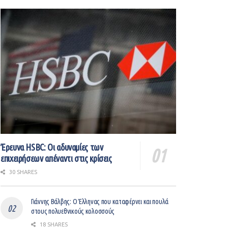
Έρευνα HSBC: Οι αδυναμίες των
επιχειρήσεων απέναντι στις κρίσεις
30 SHARES
Γιάννης Βάλβης: O Έλληνας που καταφέρνει και πουλά
στους πολυεθνικούς κολοσσούς
18 SHARES