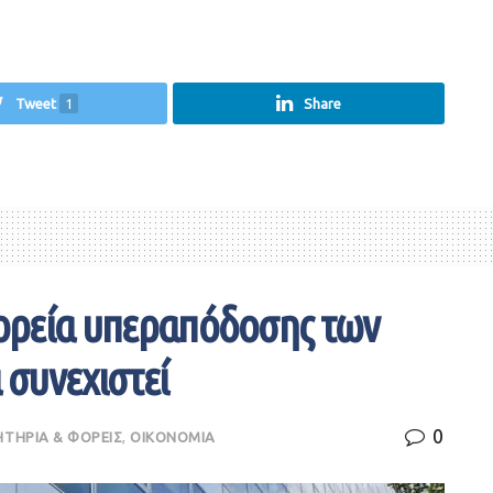
Tweet
1
Share
πορεία υπεραπόδοσης των
συνεχιστεί
0
ΗΤΗΡΙΑ & ΦΟΡΕΙΣ
,
ΟΙΚΟΝΟΜΙΑ