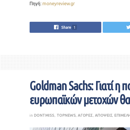
Πηγή:
moneyreview.gr
Share
1
Goldman Sachs: Γιατί η 
ευρωπαϊκών μετοχών θα 
in
DONTMISS
,
TOPNEWS
,
ΑΓΟΡΕΣ
,
ΑΠΟΨΕΙΣ
,
ΕΠΙΜΕΛ