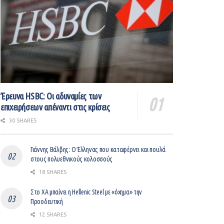
Έρευνα HSBC: Οι αδυναμίες των
επιχειρήσεων απέναντι στις κρίσεις
30 SHARES
Γιάννης Βάλβης: O Έλληνας που καταφέρνει και πουλά
στους πολυεθνικούς κολοσσούς
18 SHARES
Στο ΧΑ μπαίνει η Hellenic Steel με «όχημα» την
Προοδευτική
12 SHARES