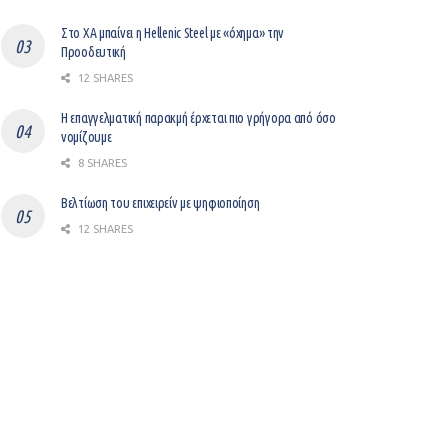
Στο ΧΑ μπαίνει η Hellenic Steel με «όχημα» την
Προοδευτική
12 SHARES
Η επαγγελματική παρακμή έρχεται πιο γρήγορα από όσο
νομίζουμε
8 SHARES
Βελτίωση του επιχειρείν με ψηφιοποίηση
12 SHARES