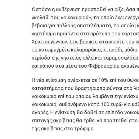
Ωστόσο η κυβέρνηση προσπαθεί να ρίξει όσα π
«καλάθι του νοικοκυριού», το οποίο έχει ενερ
βέβαια για πολλούς αποτελέσματα, το οποίο μ
νηστήσιμα προϊόντα στα πρότυπα του εορταστ
Χριστουγέννων. Στις βασικές κατηγορίες του
τα κατεψυγμένα καλαμαράκια, χταπόδι, μύδια
περίοδο της νηστείας αλλά και ταραμοσαλάτα 
και κάπου στα μέσα του Φεβρουαρίου αναμένετ
Η νέα ενίσχυση ανέρχεται σε 10% επί του ύψο
καταστήματα που δραστηριοποιούνται στο λια
νοικοκυριό επί του οποίου λαμβάνει την ενίσχ
νοικοκυριό, αυξανόμενο κατά 100 ευρώ για κάθ
αγορές. Η ενίσχυση θα δοθεί σε επίπεδο νοικο
επιταγής ακρίβειας θα έρθει να προστεθεί στ
της ακρίβειας στα τρόφιμα