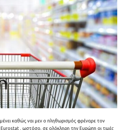
μένει καθώς ναι μεν ο πληθωρισμός φρέναρε τον
Eurostat , ωστόσο, σε ολόκληρη την Ευρώπη οι τιμές