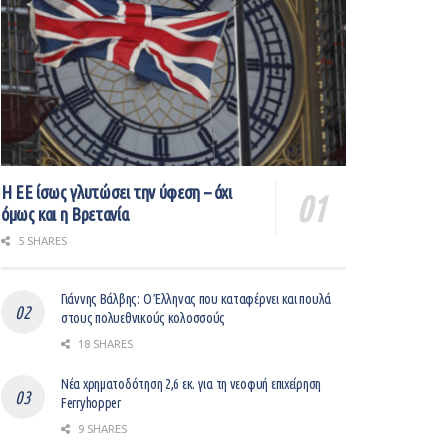
Η ΕΕ ίσως γλυτώσει την ύφεση – όχι
όμως και η Βρετανία
5 SHARES
Γιάννης Βάλβης: O Έλληνας που καταφέρνει και πουλά
στους πολυεθνικούς κολοσσούς
18 SHARES
Νέα χρηματοδότηση 2,6 εκ. για τη νεοφυή επιχείρηση
Ferryhopper
9 SHARES