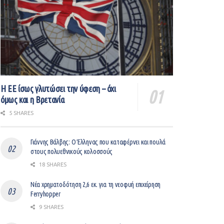
Η ΕΕ ίσως γλυτώσει την ύφεση – όχι
όμως και η Βρετανία
5 SHARES
Γιάννης Βάλβης: O Έλληνας που καταφέρνει και πουλά
στους πολυεθνικούς κολοσσούς
18 SHARES
Νέα χρηματοδότηση 2,6 εκ. για τη νεοφυή επιχείρηση
Ferryhopper
9 SHARES