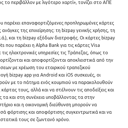
ς το περιβάλλον με λιγότερο χαρτί», τονίζει στο ΑΠΕ
ου παρέχει επαναφορτιζόμενες προπληρωμένες κάρτες
 ανάγκες της επιχείρησης: τη bizpay γενικής χρήσης, τη
κ.ά.), και τη bizpay εξόδων διατροφής. Οι κάρτες bizpay
ts που παρέχει η Alpha Bank για τις κάρτες Visa
με τις ηλεκτρονικές υπηρεσίες τις Τράπεζας, όπως το
ορτίζονται και αποφορτίζονται αποκλειστικά από την
ήσεων με χρέωση του εταιρικού τραπεζικού
ή bizpay app για Android και iOS συσκευές, οι
ορούν με το πάτημα ενός κουμπιού να παρακολουθούν
κάρτας τους, αλλά και να στέλνουν τις αποδείξεις και
 τα και στη συνέχεια υποβάλλοντας τα στην
στήριο και η οικονομική διεύθυνση μπορούν να
ά φόρτισης και αποφόρτισης συγκεντρωτικά και να
αστατικά τους σε ζωντανό χρόνο.