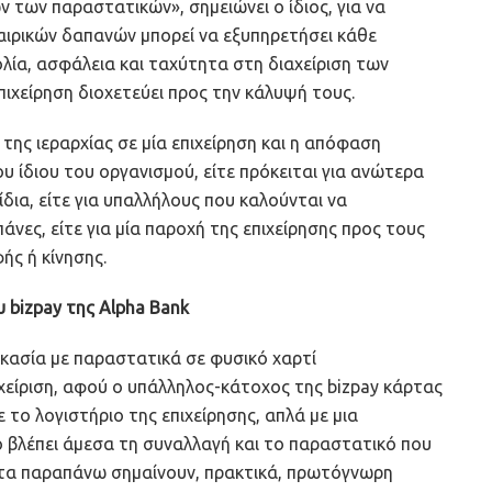
ν των παραστατικών», σημειώνει ο ίδιος, για να
αιρικών δαπανών μπορεί να εξυπηρετήσει κάθε
λία, ασφάλεια και ταχύτητα στη διαχείριση των
πιχείρηση διοχετεύει προς την κάλυψή τους.
ης ιεραρχίας σε μία επιχείρηση και η απόφαση
ου ίδιου του οργανισμού, είτε πρόκειται για ανώτερα
δια, είτε για υπαλλήλους που καλούνται να
άνες, είτε για μία παροχή της επιχείρησης προς τους
ής ή κίνησης.
 bizpay της Alpha Bank
ικασία με παραστατικά σε φυσικό χαρτί
χείριση, αφού ο υπάλληλος-κάτοχος της bizpay κάρτας
 το λογιστήριο της επιχείρησης, απλά με μια
 βλέπει άμεσα τη συναλλαγή και το παραστατικό που
λα τα παραπάνω σημαίνουν, πρακτικά, πρωτόγνωρη