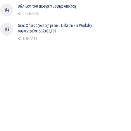
Βελτίωση του επιχειρείν με ψηφιοποίηση
12 SHARES
Gem: Ο “μεσάζοντας” μεταξύ LinkedIn και Workday
συγκεντρώνει $37,000,000
8 SHARES