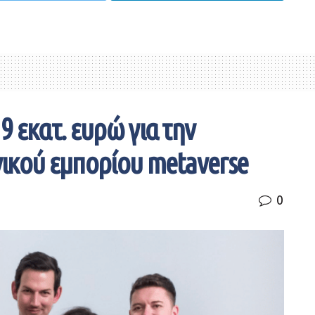
 εκατ. ευρώ για την
ικού εμπορίου metaverse
0