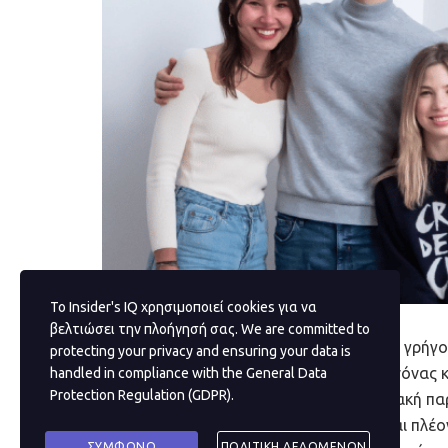
Το Insider's IQ χρησιμοποιεί cookies για να
βελτιώσει την πλοήγησή σας. We are committed to
Το ηλεκτρονικό εμπόριο έχει κατακλύσει γρήγ
protecting your privacy and ensuring your data is
οι ηλεκτρονικές αγορές έχουν γίνει ο κανόνας
handled in compliance with the
General Data
Protection Regulation (GDPR)
.
τοποθεσιών αξιοποιούν πλέον μια ψηφιακή π
ηλεκτρονικό εμπόριο αρκετά γρήγορα και πλέον 
ΣΥΜΦΩΝΩ
ΠΟΛΙΤΙΚΗ ΔΕΔΟΜΕΝΩΝ