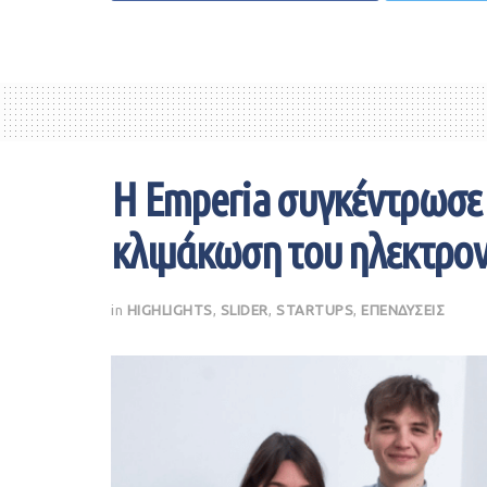
Η Emperia συγκέντρωσε 9
κλιμάκωση του ηλεκτρον
in
HIGHLIGHTS
,
SLIDER
,
STARTUPS
,
ΕΠΕΝΔΥΣΕΙΣ