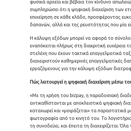
φυσικά αρχεία και βέβαια τον κίνδυνο απωλειώ
συμπληρώσει ότι η ψηφιακή διαχείριση των ετ
επιχείρηση σε κάθε κλάδο, προσφέροντας ευκο
δαπανών, αλλά και της ρευστότητας που μία ε
Η κάλυψη εξόδων μπορεί να αφορά το σύνολο τ
εναπόκειται πλήρως στη διακριτική ευχέρεια τ
στελέχη που έχουν τακτικά επαγγελματικά ταξί
διαχειριστούν καθημερινές επαγγελματικές δαπ
εργαζόμενους για την κάλυψη εξόδων διατροφ
Πώς λειτουργεί η ψηφιακή διαχείριση μέσω του
«Με τη χρήση του bizpay, η παραδοσιακή διαδ
αντικαθίστανται με αποκλειστικά ψηφιακή δια
καταχωρεί και «μοιράζεται» τα παραστατικά με
φωτογραφία από το κινητό του. Το λογιστήριο
τη συνοδεύει, και έπειτα τη διαχειρίζεται. Ό