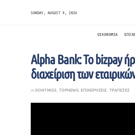
SUNDAY, AUGUST 9, 2026
ΟΙΚΟΝΟΜΙΑ
ΕΠΙΧ
Alpha Bank: Το bizpay ήρ
διαχείριση των εταιρικώ
in
DONTMISS
,
TOPNEWS
,
ΕΠΙΧΕΙΡΗΣΕΙΣ
,
ΤΡΑΠΕΖΕΣ