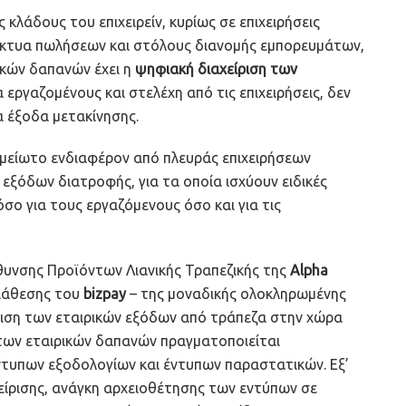
κλάδους του επιχειρείν, κυρίως σε επιχειρήσεις
ίκτυα πωλήσεων και στόλους διανομής εμπορευμάτων,
ρικών δαπανών έχει η
ψηφιακή διαχείριση
των
α εργαζομένους και στελέχη από τις επιχειρήσεις, δεν
α έξοδα μετακίνησης.
μείωτο ενδιαφέρον από πλευράς επιχειρήσεων
 εξόδων διατροφής, για τα οποία ισχύουν ειδικές
σο για τους εργαζόμενους όσο και για τις
θυνσης Προϊόντων Λιανικής Τραπεζικής της
Alpha
διάθεσης του
bizpay
– της μοναδικής ολοκληρωμένης
ριση των εταιρικών εξόδων από τράπεζα στην χώρα
η των εταιρικών δαπανών πραγματοποιείται
τυπων εξοδολογίων και έντυπων παραστατικών. Εξ’
είρισης, ανάγκη αρχειοθέτησης των εντύπων σε