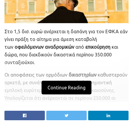
Στο 1,5 δισ. ευρώ ανέρχεται η δαπάνη για τον ΕΦΚΑ εάν
γίνει πράξη το αίτημα για άμεση καταβολή
των
οφειλόμενων αναδρομικών
από
επικούρηση
και
δώρα, που διεκδικούν δικαστικά περίπου 350.000
συνταξιούχοι.
Οι αποφάσεις των αρμόδιων
δικαστηρίων
καθυστερούν
αρκετά, με συνέπεια να έχει προκληθεί σημαντική
Continue Reading
εμπλοκή ευρύτερα στην απονομή της δικαιοσύνης.
Υπολογίζεται ότι ανέρχονται σε περίπου 250.000 οι
αγωγές που έχουν υποβληθεί και πρέπει να εκδοθούν
τελεσίδικες αποφάσεις γι’ αυτές, ώστε σε περίπτωση
θετικού αποτελέσματος να λάβουν οι αιτούντες τα
ποσά που τους αναλογούν και μάλιστα έντοκα. Το