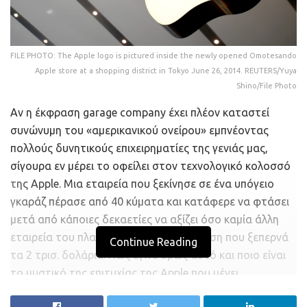
FILE PHOTO: The Apple logo is pictured inside the newly opened Omotesando
Apple store at a shopping district in Tokyo June 26, 2014. REUTERS/Yuya
Shino/File Photo
Αν η έκφραση garage company έχει πλέον καταστεί
συνώνυμη του «αμερικανικού ονείρου» εμπνέοντας
πολλούς δυνητικούς επιχειρηματίες της γενιάς μας,
σίγουρα εν μέρει το οφείλει στον τεχνολογικό κολοσσό
της Apple. Μια εταιρεία που ξεκίνησε σε ένα υπόγειο
γκαράζ πέρασε από 40 κύματα και κατάφερε να φτάσει
μετά από κάποιες δεκαετίες να αξίζει όσο καμία άλλη
εταιρεία του πλανήτη, με κεφαλαιοποίηση που ξεπερνά
Continue Reading
τα 2 τρισ. δολάρια. Πώς έγινε όμως αυτό και ποιο είναι
το μυστικό της επιτυχίας της Apple που μένει
αναλλοίωτο στο χρόνο;