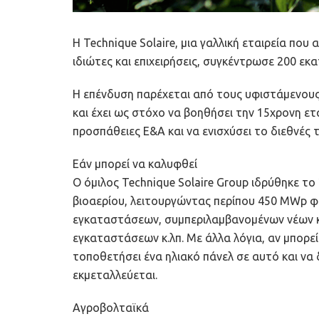
Η Technique Solaire, μια γαλλική εταιρεία που
ιδιώτες και επιχειρήσεις, συγκέντρωσε 200 ε
Η επένδυση παρέχεται από τους υφιστάμενους 
και έχει ως στόχο να βοηθήσει την 15χρονη ετα
προσπάθειες Ε&Α και να ενισχύσει το διεθνές
Εάν μπορεί να καλυφθεί
Ο όμιλος Technique Solaire Group ιδρύθηκε τ
βιοαερίου, λειτουργώντας περίπου 450 MWp φω
εγκαταστάσεων, συμπεριλαμβανομένων νέων κ
εγκαταστάσεων κ.λπ. Με άλλα λόγια, αν μπορεί 
τοποθετήσει ένα ηλιακό πάνελ σε αυτό και να δ
εκμεταλλεύεται.
Αγροβολταϊκά