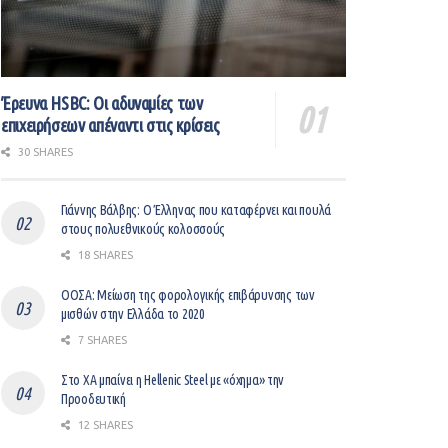
Έρευνα HSBC: Οι αδυναμίες των
επιχειρήσεων απέναντι στις κρίσεις
30 SHARES
Γιάννης Βάλβης: O Έλληνας που καταφέρνει και πουλά
στους πολυεθνικούς κολοσσούς
18 SHARES
ΟΟΣΑ: Μείωση της φορολογικής επιβάρυνσης των
μισθών στην Ελλάδα το 2020
7 SHARES
Στο ΧΑ μπαίνει η Hellenic Steel με «όχημα» την
Προοδευτική
12 SHARES