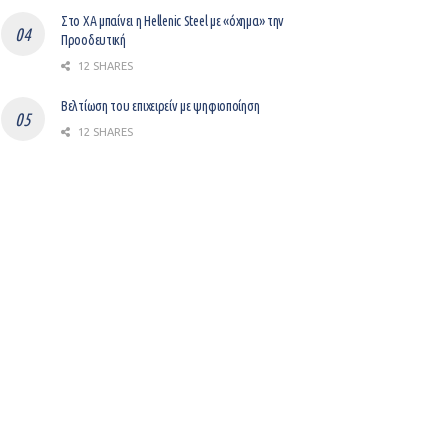
Στο ΧΑ μπαίνει η Hellenic Steel με «όχημα» την
Προοδευτική
12 SHARES
Βελτίωση του επιχειρείν με ψηφιοποίηση
12 SHARES