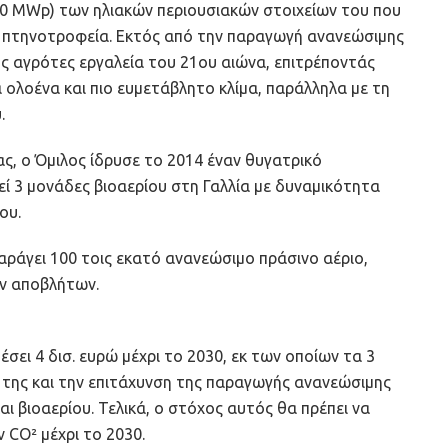
200 MWp) των ηλιακών περιουσιακών στοιχείων του που
ια πτηνοτροφεία. Εκτός από την παραγωγή ανανεώσιμης
υς αγρότες εργαλεία του 21ου αιώνα, επιτρέποντάς
 ολοένα και πιο ευμετάβλητο κλίμα, παράλληλα με τη
.
ας, ο Όμιλος ίδρυσε το 2014 έναν θυγατρικό
γεί 3 μονάδες βιοαερίου στη Γαλλία με δυναμικότητα
ου.
αράγει 100 τοις εκατό ανανεώσιμο πράσινο αέριο,
ών αποβλήτων.
έσει 4 δισ. ευρώ μέχρι το 2030, εκ των οποίων τα 3
ά της και την επιτάχυνση της παραγωγής ανανεώσιμης
αι βιοαερίου. Τελικά, ο στόχος αυτός θα πρέπει να
 CO² μέχρι το 2030.