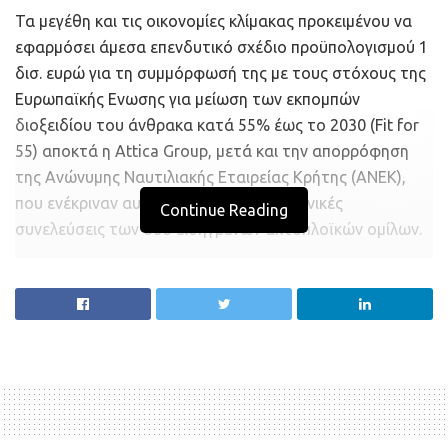
Τα μεγέθη και τις οικονομίες κλίμακας προκειμένου να
εφαρμόσει άμεσα επενδυτικό σχέδιο προϋπολογισμού 1
δισ. ευρώ για τη συμμόρφωσή της με τους στόχους της
Ευρωπαϊκής Ενωσης για μείωση των εκπομπών
διοξειδίου του άνθρακα κατά 55% έως το 2030 (Fit for
55) αποκτά η Attica Group, μετά και την απορρόφηση
της Ανώνυμης Ναυτιλιακής Εταιρείας Κρήτης (ΑΝΕΚ),
που ενέκριναν αυτή την εβδομάδα οι γενικές
Continue Reading
συνελεύσεις των δύο εισηγμένων ακτοπλοϊκών ομίλων.
Η Attica Group, μετά και την απορρόφηση της ΑΝΕΚ, η
οποία αναμένεται να ολοκληρωθεί το αμέσως επόμενο
διάστημα, κατατάσσεται από τον ανεξάρτητο
συμβουλευτικό ναυτιλιακό οίκο Shippax ως 2η
μεγαλύτερη εταιρεία επιβατηγού ναυτιλίας παγκοσμίως,
βάσει ικανότητας μεταφοράς επιβατών και 5η
μεγαλύτερη βάσει ικανότητας μεταφοράς φορτηγών.