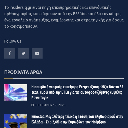
Eπιτροπή κάνει σαφές πως οι βαθιές πληγές που
To insidersiq.gr είναι πηγή επιχειρηματικής και επενδυτικής
υπόκειται ο τουρισμός, αποτελούν τροχοπέδη στο
αρθρογραφίας και ειδήσεων από την Ελλάδα και όλο τον κόσμο,
ένα εργαλείο ανάπτυξης, ενημέρωσης και στρατηγικής για όσους
στοιχημα της ανάκαμψης για το υπόλοιπο του έτους,
το χρησιμοποιούν.
αλλά και κυρίως το 2021.
Mείωση-σοκ
Follow us
H Kομισιόν, όχι τυχαία, αφιερώνει ένα μεγάλο τμήμα της
έκθεσης για τις φθινοπωρινές προβλέψεις της στον
τομέα του τουρισμού, ο οποίος, ούτως ή άλλως,
ΠΡΟΣΦΑΤΑ ΑΡΘΑ
επηρεάζει ένα μεγάλο κομμάτι της ευρωπαϊκής
οικονομίας και δη του ευρωπαϊκού νότου που είναι
Η σουηδική νεοφυής επιχείρηση Exeger εξασφαλίζει δάνειο 35
συνδεδεμένος με τα ταξίδια αναψυχής. Στο section για
εκατ. ευρώ από την ΕΤΕπ για τις αυτοφορτιζόμενες κυψέλες
την Eλλάδα, σημειώνει ότι τα δύο βασικά πλήγματα που
Powerfoyle
δέχθηκε η Eλλάδα από την κρίση του COVID-19, είναι η
DECEMBER 19, 2023
πτώση που καταγράφεται στις εξαγωγές, οι οποίες
Eurostat: Μεγαλύτερη τελικά η πτώση του πληθωρισμού στην
μειώθηκαν κατά 30% αλλά και στην ιδιωτική
Ελλάδα – Στο 2,4% στην Ευρωζώνη τον Νοέμβριο
κατανάλωση η οποία αναμένεται να μειωθεί για φέτος