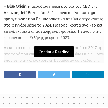
Η
Blue Origin
, η αεροδιαστημική εταιρία του CEO της
Amazon, Jeff Bezos, δουλεύει πάνω σε ένα σύστημα
προσγείωσης που θα μπορούσε να στείλει αστροναύτες
στο φεγγάρι μέχρι το 2024. Ωστόσο, κρατά ανοικτό και
το ενδεχόμενο αποστολής ενός φορτίου 1 τόνου στην
επιφάνεια της Σελήνης μέχρι το 2023.
Αν και το concept έχει ανακοινωθεί ήδη από το 2017, η
Continue Reading
αναφορά του επικεφαλής ερευνών της Blue Origin, Steve
Squyres, στην αποστολή, επιβεβαίωσαν τα σχέδια της
εταιρίας. Σύμφωνα με τον κ. Squyres, η αποστολή μπορεί
να αποτελέσει μία πρώτη δοκιμή της τεχνολογίας για
επανδρωμένο σύστημα προσγείωσης. Άλλωστε, είναι
γνωστό ότι
η δημιουργία μίας συνεχούς ανθρώπινης
παρουσίας στο φεγγάρι αποτελεί ένα από τα
μεγαλύτερα οράματα του Bezos
.