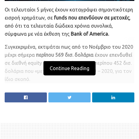
Οι τελευταίοι 5 μήνες έχουν καταγράψει σημαντικότερη
εισροή χρημάτων, σε
funds που επενδύουν σε μετοχές
,
από ότι τα τελευταία δώδεκα χρόνια συνολικά,
σύμφωνα με νέα έκθεση της
Bank of America.
Συγκεκριμένα, εκτιμάται πως από το Νοέμβριο του 2020
μέχρι σήμερα
περίπου 569 δισ. δολάρια
έχουν επενδυθεί
σε διεθνή equity funds, σε σχέση με τα περίπου 452 δισ.
Continue Reading
δολάρια που «μετρά» το διάστημα 2009 – 2020, για τον
ίδιο σκοπό.
Η χρηματιστηριακή αγορά ήταν από τους μεγάλους
κερδισμένους της περιόδου της πανδημίας Covid. Aπό
τη μια, οι «σταθεροί» επενδυτές είχαν τη χρυσή ευκαιρία
να επενδύσουν σε μετοχές εταιρειών που είχαν χαμηλές
τιμές στις αρχές του 2020 και αργότερα εκτοξεύθηκαν,
όπως στην περίπτωση τεχνολογικών και φαρμακευτικών