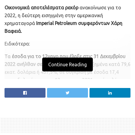
Οικονομικά αποτελέσματα ρεκόρ
ανακοίνωσε για το
2022, η δεύτερη εισηγμένη στην αμερικανική
χρηματαγορά
Ιmperial Petroleum συμφερόντων Χάρη
Βαφειά.
Ειδικότερα:
Τα
έσοδα για το 12μηνο που έληξε στις 31 Δεκεμβρίου
2022 ανήλθαν σε 100 εκατ. δολάρια
, αυξημένα κατά 79,6
Continue Reading
εκατ. δολάρια ή 457,5%, σε σύγκριση με έσοδα 17,4
εκατ. δολαρίων για το 12μηνο του 2021, κυρίως λόγω
της αύξησης του μέσου αριθμού των πλοίων της
εταιρείας και των βελτιωμένων συνθηκών της
ναυλαγοράς που οδήγησαν σε υψηλότερους ναύλους,
ιδίως στην spot αγορά.
Η εταιρεία παρουσίασε
καθαρά κέρδη ύψους 30 εκατ.
δολαρίων, έναντι καθαρών ζημιών ύψους 3,6 εκατ.