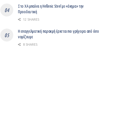
Στο ΧΑ μπαίνει η Hellenic Steel με «όχημα» την
Προοδευτική
12 SHARES
Η επαγγελματική παρακμή έρχεται πιο γρήγορα από όσο
νομίζουμε
8 SHARES