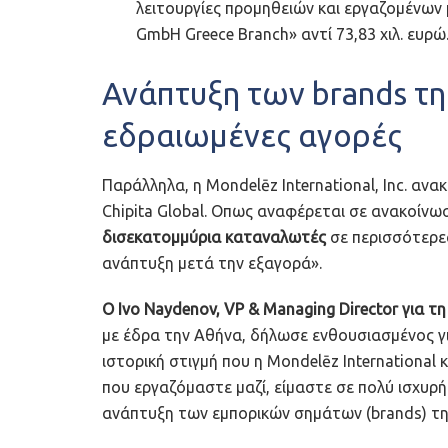
λειτουργίες προμηθειών και εργαζομένων
GmbH Greece Branch» αντί 73,83 χιλ. ευρώ
Ανάπτυξη των brands της
εδραιωμένες αγορές
Παράλληλα, η Mondelēz International, Inc. α
Chipita Global. Oπως αναφέρεται σε ανακοίνωσ
δισεκατομμύρια καταναλωτές
σε περισσότερες
ανάπτυξη μετά την εξαγορά».
Ο Ivo Naydenov, VP & Managing Director για τ
με έδρα την Αθήνα, δήλωσε ενθουσιασμένος γ
ιστορική στιγμή που η Mondelēz International κ
που εργαζόμαστε μαζί, είμαστε σε πολύ ισχυρή
ανάπτυξη των εμπορικών σημάτων (brands) της