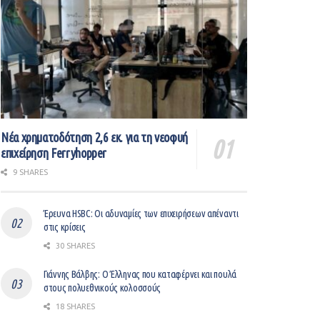
Νέα χρηματοδότηση 2,6 εκ. για τη νεοφυή
επιχείρηση Ferryhopper
9 SHARES
Έρευνα HSBC: Οι αδυναμίες των επιχειρήσεων απέναντι
στις κρίσεις
30 SHARES
Γιάννης Βάλβης: O Έλληνας που καταφέρνει και πουλά
στους πολυεθνικούς κολοσσούς
18 SHARES