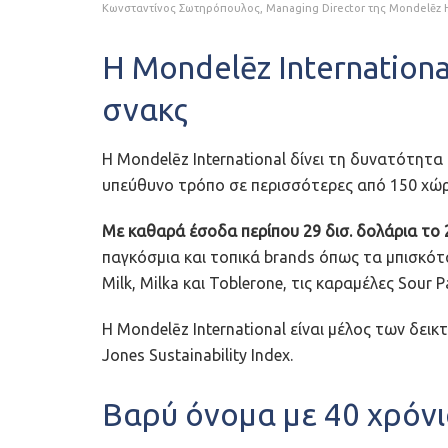
Κωνσταντίνος Σωτηρόπουλος, Managing Director της Mondelēz H
Η Mondelēz Internationa
σνακς
Η Mondelēz International δίνει τη δυνατότη
υπεύθυνο τρόπο σε περισσότερες από 150 χώρ
Με καθαρά έσοδα περίπου 29 δισ. δολάρια το 
παγκόσμια και τοπικά brands όπως τα μπισκότα 
Milk, Milka και Toblerone, τις καραμέλες Sour Pa
Η Mondelēz International είναι μέλος των δει
Jones Sustainability Index.
Βαρύ όνομα με 40 χρόνι