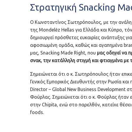
Στρατηγική Snacking Ma
Ο Κωνσταντίνος Σωτηρόπουλος, με την ανάλη
της Mondelēz Hellas για Ελλάδα και Κύπρο, τόν
δημιουργεί πρόσθετες ευκαιρίες ανάπτυξης για
αφοσιωμένη ομάδα, καθώς και αγαπημένα brand
μας, Snacking Made Right, που
μας οδηγεί να 
σνακ, την κατάλληλη στιγμή και φτιαγμένα με
Σημειώνεται ότι ο κ. Σωτηρόπουλος ήταν επικε
Γενικός Εμπορικός Διευθυντής στην Ρωσία και
Director – Global New Business Development σ
Φούρλας. Σημειώνεται ότι ο κ. Φούρλας ήταν 
στην Chipita, ενώ στο παρελθόν, κατείχε θέσεις 
foods.