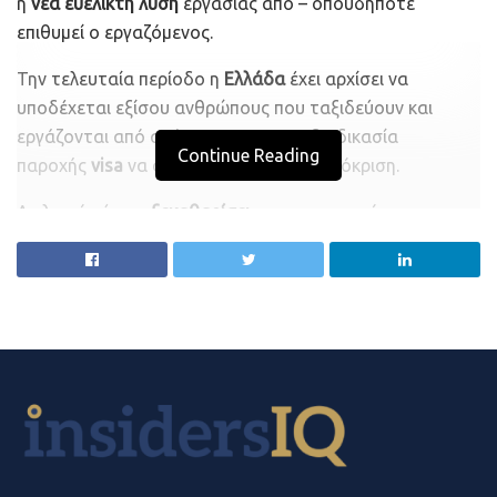
η
νέα ευέλικτη λύση
εργασίας από – οπουδήποτε
επιθυμεί ο εργαζόμενος.
Την τελευταία περίοδο η
Ελλάδα
έχει αρχίσει να
υποδέχεται εξίσου ανθρώπους που ταξιδεύουν και
εργάζονται από απόσταση – με την διαδικασία
Continue Reading
παροχής
visa
να συναντά μεγάλη ανταπόκριση.
Αν λοιπόν έχετε
ξεκαθαρίσει
με το αφεντικό σας τα
βασικά και έχετε την δυνατότητα να ταξιδέψετε και να
εργαστείτε εξ αποστάσεως ως ψηφιακός νομάς για
μερικές εβδομάδες ή μήνες, που είναι τα ιδανικότερα
μέρη που μπορείς να επισκεφθείς;
Πού έχει την καλύτερη σύνδεση στο ίντερνετ και ποιος
μαγευτικός προορισμός δεν μετατρέπεται σε μίζερο
τοπίο άπαξ και αποχωρήσουν οι τουρίστες;
Μαδέιρα, Πορτογαλία