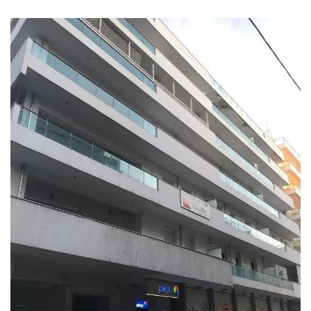
Δεν είναι μυστικό ότι για την πλειονότητα των
εργαζομένων στην εργασία, η επίλυση ενός απλού
ζητήματος υποστήριξης IT helpdesk μπορεί να διαρκέσει
πολλές ώρες, ενώ χρησιμοποιώντας το Gaspardesk το
ίδιο πρόβλημα μπορεί να επιλυθεί μέσα σε 5
δευτερόλεπτα. Επίσης, με την υβριδική εργασία να είναι
το νέο απασχόλησης, οι εταιρείες μεταφέρουν τις
εσωτερικές τους IT helpdesk λειτουργίες υποστήριξης
από το γραφείο που βασίζονται κυρίως μέχρι τώρα, σε
διαδικτυακές πλατφόρμες ανταλλαγής και συνεργασίας
μηνυμάτων όπως το Slack και το Microsoft Teams. Έτσι,
οι εργαζόμενοι αναμένουν ότι οι ερωτήσεις και τα IT
helpdesk ζητήματα τους θα επιλυθούν εκεί και άμεσα
χωρίς να χρειαστεί ποτέ να αλλάξουν πλατφόρμες.
Οι Founders, Χρήστος Καραφεΐζης και Ash Arnold
κατέχουν σημαντική πολυετή εμπειρία στον κλάδο