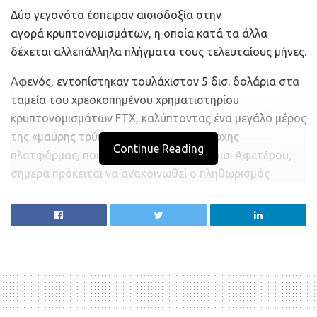
Δύο γεγονότα έσπειραν αισιοδοξία στην
αγορά κρυπτονομισμάτων, η οποία κατά τα άλλα
δέχεται αλλεπάλληλα πλήγματα τους τελευταίους μήνες.
Αφενός, εντοπίστηκαν τουλάχιστον 5 δισ. δολάρια στα
ταμεία του χρεοκοπημένου χρηματιστηρίου
κρυπτονομισμάτων FTX, καλύπτοντας ένα μεγάλο μέρος
της «μαύρης τρύπας» της άλλοτε κυρίαρχης
Continue Reading
πλατφόρμας, που υπολογιζόταν στα 8 δισ. Αφετέρου,
σήμερα πρόκειται να ανακοινωθεί ο πληθωρισμός
Δεκεμβρίου στις ΗΠΑ, ο οποίος κατά τις εκτιμήσεις των
αναλυτών αναμένεται να έχει υποχωρήσει, οδηγώντας
κατά πάσα πιθανότητα σε επιβράδυνση της σύσφιγξης
από τη Fed.
Τα γεγονότα αυτά σε συνδυασμό με την ανανεωμένη
διάθεση των επενδυτών να αφήσουν πίσω τις ταραχές
του 2022 (ανησυχίες για ύφεση, αύξηση επιτοκίων,