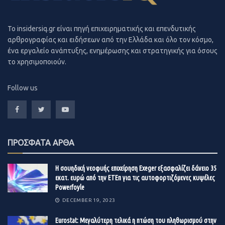
Αντίθετα, ανοδικά εξακολουθούν να κινούνται οι τιμές
στην ένδυση και υπόδηση (4,8%) καθώς και στις
To insidersiq.gr είναι πηγή επιχειρηματικής και επενδυτικής
αρθρογραφίας και ειδήσεων από την Ελλάδα και όλο τον κόσμο,
περισσότερες κατηγορίες των τροφίμων.
ένα εργαλείο ανάπτυξης, ενημέρωσης και στρατηγικής για όσους
το χρησιμοποιούν.
Follow us
ΠΡΟΣΦΑΤΑ ΑΡΘΑ
Η σουηδική νεοφυής επιχείρηση Exeger εξασφαλίζει δάνειο 35
εκατ. ευρώ από την ΕΤΕπ για τις αυτοφορτιζόμενες κυψέλες
Powerfoyle
DECEMBER 19, 2023
Eurostat: Μεγαλύτερη τελικά η πτώση του πληθωρισμού στην